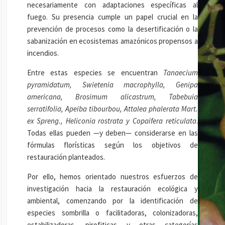
necesariamente con adaptaciones específicas al
fuego. Su presencia cumple un papel crucial en la
prevención de procesos como la desertificación o la
sabanización en ecosistemas amazónicos propensos a
incendios.
Entre estas especies se encuentran
Tanaecium
pyramidatum, Swietenia macrophylla, Genipa
americana, Brosimum alicastrum, Tabebuia
serratifolia, Apeiba tibourbou, Attalea phalerata Mart.
ex Spreng., Heliconia rostrata y Copaifera reticulata
.
Todas ellas pueden —y deben— considerarse en las
fórmulas florísticas según los objetivos de
restauración planteados.
Por ello, hemos orientado nuestros esfuerzos de
investigación hacia la restauración ecológica y
ambiental, comenzando por la identificación de
especies sombrilla o facilitadoras, colonizadoras,
estabilizadoras, pirofiticas y otras categorías