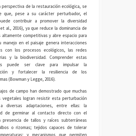
 perspectiva de la restauración ecológica, se
e que, pese a su carácter perturbador, el
uede contribuir a promover la diversidad
 et al., 2016), ya que reduce la dominancia de
 altamente competitivas y abre espacio para
u manejo en el paisaje genera interacciones
as con los procesos ecológicos, las redes
arias y la biodiversidad. Comprender estas
cas puede ser clave para impulsar la
ación y fortalecer la resiliencia de los
emas (Bowman y Legge, 2016).
bajos de campo han demostrado que muchas
 vegetales logran resistir esta perturbación
 a diversas adaptaciones, entre ellas: la
ad de germinar al contacto directo con el
a presencia de tallos y raíces subterráneas
lbos o rizomas; tejidos capaces de tolerar
emperaturas; y mecanismos que permiten