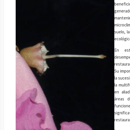
benefici
generad
mantenim
microcli
suelo, l
ecológic
En est
desempe
restaura
Su impor
la suces
la multi
en alia
áreas d
funci
signific
restaura