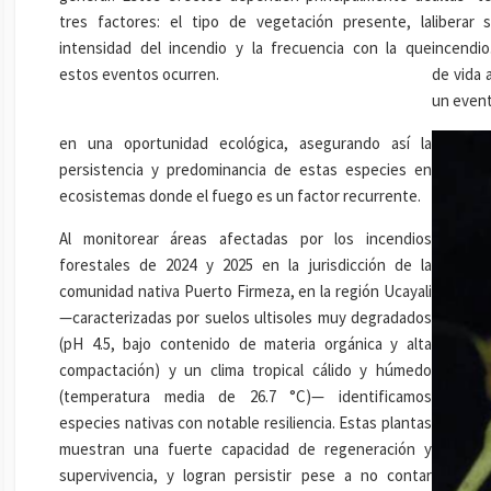
tres factores: el tipo de vegetación presente, la
liberar 
intensidad del incendio y la frecuencia con la que
incendio
estos eventos ocurren.
de vida 
un event
en una oportunidad ecológica, asegurando así la
persistencia y predominancia de estas especies en
ecosistemas donde el fuego es un factor recurrente.
Al monitorear áreas afectadas por los incendios
forestales de 2024 y 2025 en la jurisdicción de la
comunidad nativa Puerto Firmeza, en la región Ucayali
—caracterizadas por suelos ultisoles muy degradados
(pH 4.5, bajo contenido de materia orgánica y alta
compactación) y un clima tropical cálido y húmedo
(temperatura media de 26.7 °C)— identificamos
especies nativas con notable resiliencia. Estas plantas
muestran una fuerte capacidad de regeneración y
supervivencia, y logran persistir pese a no contar