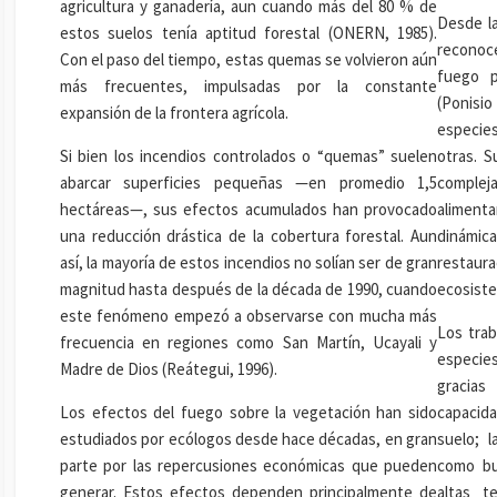
agricultura y ganadería, aun cuando más del 80 % de
Desde la
estos suelos tenía aptitud forestal (ONERN, 1985).
reconoc
Con el paso del tiempo, estas quemas se volvieron aún
fuego p
más frecuentes, impulsadas por la constante
(Ponisio
expansión de la frontera agrícola.
especies
Si bien los incendios controlados o “quemas” suelen
otras. S
abarcar superficies pequeñas —en promedio 1,5
complej
hectáreas—, sus efectos acumulados han provocado
aliment
una reducción drástica de la cobertura forestal. Aun
dinámi
así, la mayoría de estos incendios no solían ser de gran
restaur
magnitud hasta después de la década de 1990, cuando
ecosist
este fenómeno empezó a observarse con mucha más
Los tra
frecuencia en regiones como San Martín, Ucayali y
especies
Madre de Dios (Reátegui, 1996).
gracias
Los efectos del fuego sobre la vegetación han sido
capacid
estudiados por ecólogos desde hace décadas, en gran
suelo; l
parte por las repercusiones económicas que pueden
como bu
generar. Estos efectos dependen principalmente de
altas t