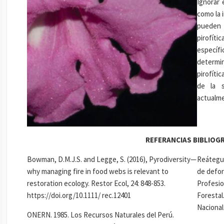
Ignorar 
como la 
pueden
pirofít
específ
determi
pirofíti
de la s
actualm
REFERANCIAS BIBLIOG
Bowman, D.M.J.S. and Legge, S. (2016), Pyrodiversity—
Reátegui
why managing fire in food webs is relevant to
de defor
restoration ecology. Restor Ecol, 24: 848-853.
Profesio
https://doi.org/10.1111/ rec.12401
Forestal
Nacional 
ONERN. 1985. Los Recursos Naturales del Perú.