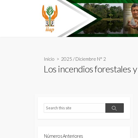
Skip
to
content
Inicio
>
2025
/
Diciembre N° 2
Los incendios forestales y
Search
Search
Números Anteriores