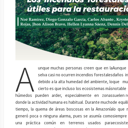
A
unque muchas personas creen que en la
Aunque 
selva casi no ocurren incendios forestales
daños i
debido a la alta humedad del ambiente, lo
que mu
cierto es que incluso los ecosistemas más
notable 
húmedos pueden arder, especialmente en zonas
suelen r
donde la actividad humana es habitual. Durante mucho
de equil
tiempo, la quema de áreas boscosas en la Amazonía
lo que 
generó poca o ninguna alarma, pues se asumía como
siempre 
una práctica común en terrenos usados para
ecosist