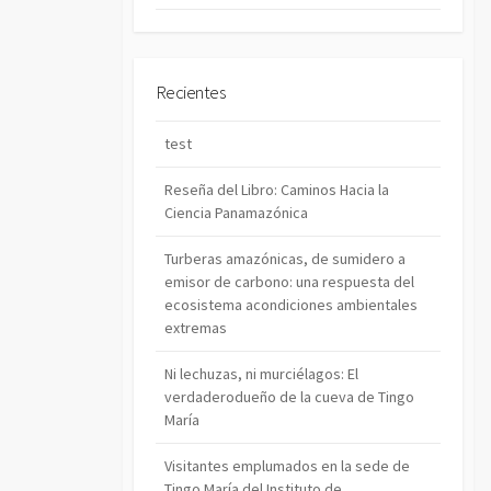
Recientes
test
Reseña del Libro: Caminos Hacia la
Ciencia Panamazónica
Turberas amazónicas, de sumidero a
emisor de carbono: una respuesta del
ecosistema acondiciones ambientales
extremas
Ni lechuzas, ni murciélagos: El
verdaderodueño de la cueva de Tingo
María
Visitantes emplumados en la sede de
Tingo María del Instituto de