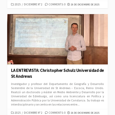
CATEGORIES
PUBLISHED
2025
/
DICIEMBRE N° 2
COMMENTS: 0
26 DE DICIEMBRE DE 2025
DATE
LA ENTREVISTA: Christopher Schulz Universidad de
St Andrews
Investigador y profesor del Departamento de Geografía y Desarrollo
Sostenible de la Universidad de St Andrews – Escocia, Reino Unido.
Realizó un doctorado y máster en Medio Ambiente y Desarrollo por la
Universidad de Edimburgo, así como una licenciatura en Política y
Administración Pública por la Universidad de Constanza. Su trabajo es
interdisciplinario y se centra en las relaciones entre...
CATEGORIES
PUBLISHED
2025
/
DICIEMBRE N° 2
COMMENTS: 0
26 DE DICIEMBRE DE 2025
DATE