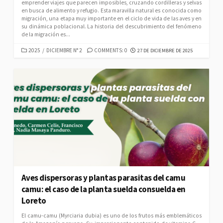
emprender viajes que parecen imposibles, cruzando cordilleras y selvas
en busca de alimento y refugio. Esta maravilla natural es conocida como
migración, una etapa muy importante en el ciclo de vida de las aves y en
su dinámica poblacional. La historia del descubrimiento del fenómeno
de la migración es...
CATEGORIES
PUBLISHED
2025
/
DICIEMBRE N° 2
COMMENTS: 0
27 DE DICIEMBRE DE 2025
DATE
Aves dispersoras y plantas parasitas del camu
camu: el caso de la planta suelda consuelda en
Loreto
El camu-camu (Myrciaria dubia) es uno de los frutos más emblemáticos