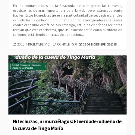
En las profundidades de la Amazonía peruana yacen las turberas,
ecosistemas de gran importancia para la vida, pero extremadamente
frágiles. Estos humedales tienen la particularidad de secuestrar grandes
cantidades de carbono, funcionando como amortiguadores naturales
contra el cambio climático. Sin embargo, estudios científicos recientes
revelan que este ecosistema, que usualmente actúa como sumidero de
carbono, está siendo amenazado por acción...
CATEGORIES
PUBLISHED
2025
/
DICIEMBRE N° 2
COMMENTS: 0
27 DE DICIEMBRE DE 2025
DATE
Ni lechuzas, ni murciélagos: El verdaderodueño de
la cueva de Tingo María