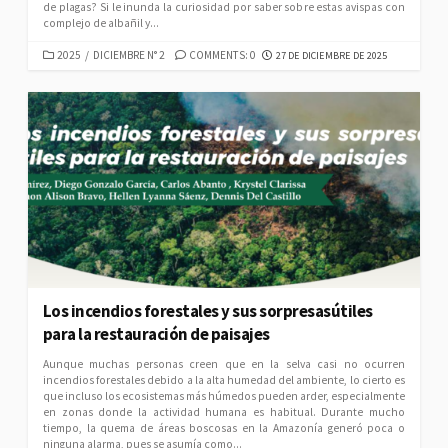
de plagas? Si le inunda la curiosidad por saber sobre estas avispas con
complejo de albañil y...
CATEGORIES
PUBLISHED
2025
/
DICIEMBRE N° 2
COMMENTS: 0
27 DE DICIEMBRE DE 2025
DATE
Los incendios forestales y sus sorpresasútiles
para la restauración de paisajes
Aunque muchas personas creen que en la selva casi no ocurren
incendios forestales debido a la alta humedad del ambiente, lo cierto es
que incluso los ecosistemas más húmedos pueden arder, especialmente
en zonas donde la actividad humana es habitual. Durante mucho
tiempo, la quema de áreas boscosas en la Amazonía generó poca o
ninguna alarma, pues se asumía como...