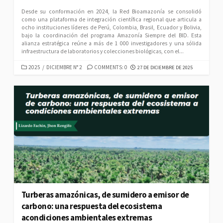
Desde su conformación en 2024, la Red Bioamazonía se consolidó
como una plataforma de integración científica regional que articula a
ocho instituciones líderes de Perú, Colombia, Brasil, Ecuador y Bolivia,
bajo la coordinación del programa Amazonía Siempre del BID. Esta
alianza estratégica reúne a más de 1 000 investigadores y una sólida
infraestructura de laboratorios y colecciones biológicas, con el...
CATEGORIES
PUBLISHED
2025
/
DICIEMBRE N° 2
COMMENTS: 0
27 DE DICIEMBRE DE 2025
DATE
Turberas amazónicas, de sumidero a emisor de
carbono: una respuesta del ecosistema
acondiciones ambientales extremas