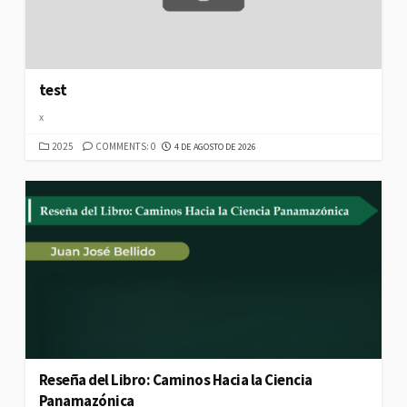
test
x
CATEGORIES
PUBLISHED
2025
COMMENTS: 0
4 DE AGOSTO DE 2026
DATE
Reseña del Libro: Caminos Hacia la Ciencia
Panamazónica