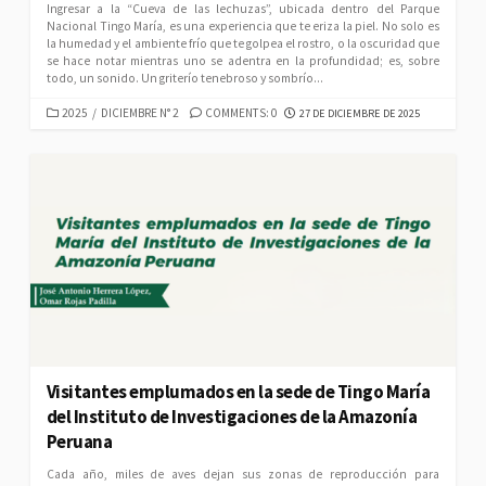
Ingresar a la “Cueva de las lechuzas”, ubicada dentro del Parque
Nacional Tingo María, es una experiencia que te eriza la piel. No solo es
la humedad y el ambiente frío que te golpea el rostro, o la oscuridad que
se hace notar mientras uno se adentra en la profundidad; es, sobre
todo, un sonido. Un griterío tenebroso y sombrío...
CATEGORIES
PUBLISHED
2025
/
DICIEMBRE N° 2
COMMENTS: 0
27 DE DICIEMBRE DE 2025
DATE
Visitantes emplumados en la sede de Tingo María
del Instituto de Investigaciones de la Amazonía
Peruana
Cada año, miles de aves dejan sus zonas de reproducción para