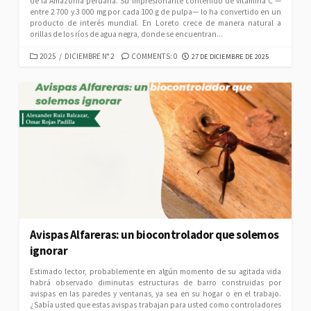
de la Amazonía peruana. Su impresionante contenido de vitamina C —
entre 2 700 y 3 000 mg por cada 100 g de pulpa— lo ha convertido en un
producto de interés mundial. En Loreto crece de manera natural a
orillas de los ríos de agua negra, donde se encuentran...
CATEGORIES
PUBLISHED
2025
/
DICIEMBRE N° 2
COMMENTS: 0
27 DE DICIEMBRE DE 2025
DATE
Avispas Alfareras: un biocontrolador que solemos
ignorar
Estimado lector, probablemente en algún momento de su agitada vida
habrá observado diminutas estructuras de barro construidas por
avispas en las paredes y ventanas, ya sea en su hogar o en el trabajo.
¿Sabía usted que estas avispas trabajan para usted como controladores