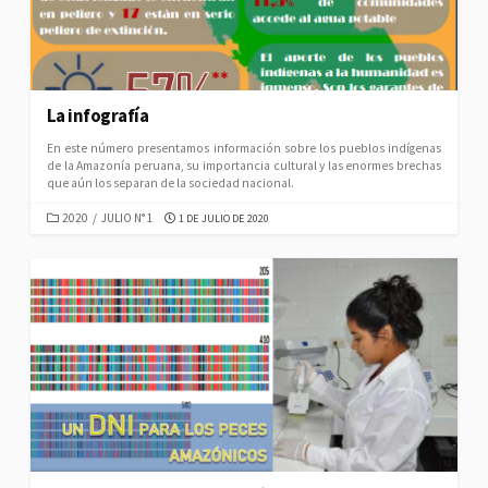
La infografía
En este número presentamos información sobre los pueblos indígenas
de la Amazonía peruana, su importancia cultural y las enormes brechas
que aún los separan de la sociedad nacional.
CATEGORIES
PUBLISHED
2020
/
JULIO N° 1
1 DE JULIO DE 2020
DATE