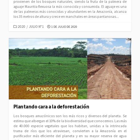
provienen de los bosques naturales, siendo la fruta de la palmera de
aguaje Mauritia flexuosa la más conocida y consumida. El aguaje es una
de las palmeras más conocidas y abundantes en la Amazonía, alcanza
los 35 metros de altura y crece en manchales en áreas pantanosas...
CATEGORIES
PUBLISHED
2020
/
JULIO N° 1
1 DE JULIO DE 2020
DATE
Plantando cara a la deforestación
Los bosques amazónicos son los más ricos y diversos del planeta. Se
estima que albergan el 10% de la biodiversidad que conocemos. Las más
de 40.000 especie vegetales que los habitan, unidas a la intrincada
trama de ríos que los atraviesan, convierten a la Amazonía en el
purificador más eficiente del planeta y en su mayor reserva de agua