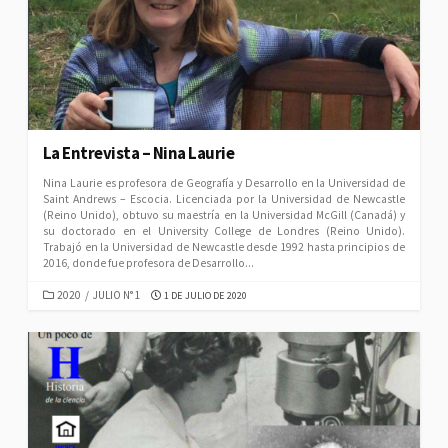
La Entrevista – Nina Laurie
Nina Laurie es profesora de Geografía y Desarrollo en la Universidad de
Saint Andrews – Escocia. Licenciada por la Universidad de Newcastle
(Reino Unido), obtuvo su maestría en la Universidad McGill (Canadá) y
su doctorado en el University College de Londres (Reino Unido).
Trabajó en la Universidad de Newcastle desde 1992 hasta principios de
2016, donde fue profesora de Desarrollo...
CATEGORIES
PUBLISHED
2020
/
JULIO N° 1
1 DE JULIO DE 2020
DATE