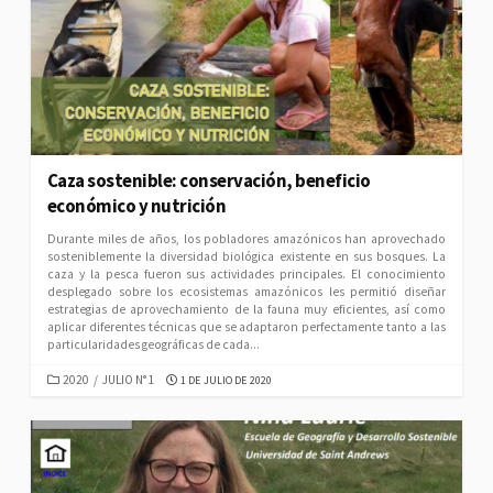
Caza sostenible: conservación, beneficio
económico y nutrición
Durante miles de años, los pobladores amazónicos han aprovechado
sosteniblemente la diversidad biológica existente en sus bosques. La
caza y la pesca fueron sus actividades principales. El conocimiento
desplegado sobre los ecosistemas amazónicos les permitió diseñar
estrategias de aprovechamiento de la fauna muy eficientes, así como
aplicar diferentes técnicas que se adaptaron perfectamente tanto a las
particularidades geográficas de cada...
CATEGORIES
PUBLISHED
2020
/
JULIO N° 1
1 DE JULIO DE 2020
DATE