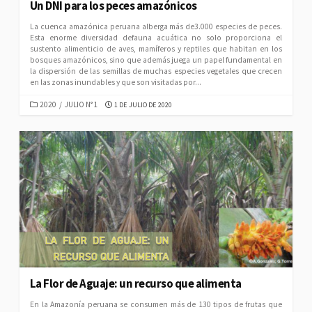
Un DNI para los peces amazónicos
La cuenca amazónica peruana alberga más de3.000 especies de peces.
Esta enorme diversidad defauna acuática no solo proporciona el
sustento alimenticio de aves, mamíferos y reptiles que habitan en los
bosques amazónicos, sino que además juega un papel fundamental en
la dispersión de las semillas de muchas especies vegetales que crecen
en las zonas inundables y que son visitadas por...
CATEGORIES
PUBLISHED
2020
/
JULIO N° 1
1 DE JULIO DE 2020
DATE
La Flor de Aguaje: un recurso que alimenta
En la Amazonía peruana se consumen más de 130 tipos de frutas que