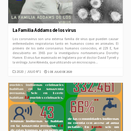
La Familia Addams de los virus
Los coronavirus son una extensa familia de virus que pueden causar
enfermedades respiratorias tanto en humanos como en animales. El
primero de los siete coronavirus humanos conocidos, el 229 E, fue
descubierto en 1965 por la investigadora norteamericana Dorothy
Hamre. El virus fue examinado en Inglaterra por el doctor David Tyrrell y
la viróloga June Almeida, que utilizando un microscopio...
CATEGORIES
PUBLISHED
2020
/
JULIO N° 1
1 DE JULIO DE 2020
DATE