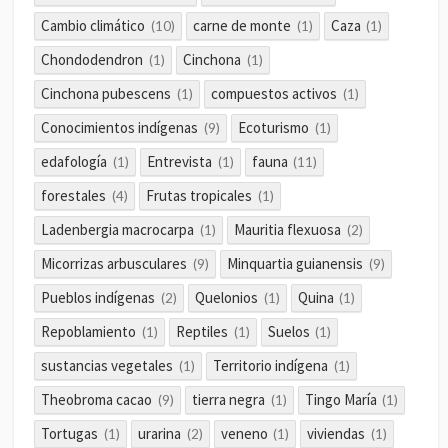
Cambio climático
carne de monte
Caza
(10)
(1)
(1)
Chondodendron
Cinchona
(1)
(1)
Cinchona pubescens
compuestos activos
(1)
(1)
Conocimientos indígenas
Ecoturismo
(9)
(1)
edafología
Entrevista
fauna
(1)
(1)
(11)
forestales
Frutas tropicales
(4)
(1)
Ladenbergia macrocarpa
Mauritia flexuosa
(1)
(2)
Micorrizas arbusculares
Minquartia guianensis
(9)
(9)
Pueblos indígenas
Quelonios
Quina
(2)
(1)
(1)
Repoblamiento
Reptiles
Suelos
(1)
(1)
(1)
sustancias vegetales
Territorio indígena
(1)
(1)
Theobroma cacao
tierra negra
Tingo María
(9)
(1)
(1)
Tortugas
urarina
veneno
viviendas
(1)
(2)
(1)
(1)