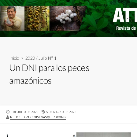
Skip
to
content
Sear
Togg
Inicio
>
2020
/
Julio N° 1
Un DNI para los peces
amazónicos
PUBLISHED
LAST
1 DE JULIO DE 2020
5 DE MARZO DE 2025
AUTHOR
DATE
MODIFIED
MELODIE FRANCOISE VASQUEZ WONG
DATE