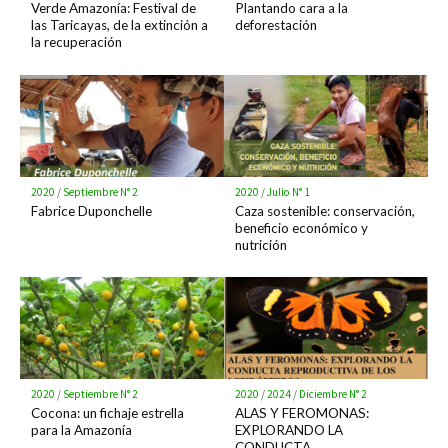
Verde Amazonía: Festival de
Plantando cara a la
las Taricayas, de la extinción a
deforestación
la recuperación
2020
/
Septiembre N° 2
2020
/
Julio N° 1
Fabrice Duponchelle
Caza sostenible: conservación,
beneficio económico y
nutrición
2020
/
Septiembre N° 2
2020
/
2024
/
Diciembre N° 2
Cocona: un fichaje estrella
ALAS Y FEROMONAS:
para la Amazonía
EXPLORANDO LA
CONDUCTA