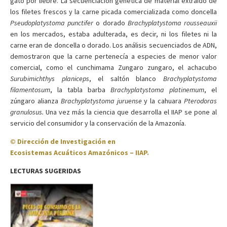
gato por liebre. La secuenciación genética de material extraído de
los filetes frescos y la carne picada comercializada como doncella
Pseudoplatystoma punctifer
o dorado
Brachyplatystoma rousseauxii
en los mercados, estaba adulterada, es decir, ni los filetes ni la
carne eran de doncella o dorado. Los análisis secuenciados de ADN,
demostraron que la carne pertenecía a especies de menor valor
comercial, como el cunchimama Zungaro zungaro, el achacubo
Surubimichthys planiceps
, el saltón blanco
Brachyplatystoma
filamentosum
, la tabla barba
Brachyplatystoma platinemum
, el
zúngaro alianza
Brachyplatystoma juruense
y la cahuara
Pterodoras
granulosus.
Una vez más la ciencia que desarrolla el IIAP se pone al
servicio del consumidor y la conservación de la Amazonía.
©
Dirección de Investigación en
Ecosistemas Acuáticos Amazónicos – IIAP
.
LECTURAS SUGERIDAS