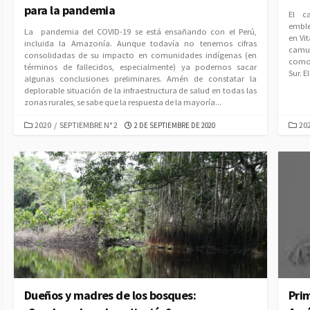
para la pandemia
El c
emble
La pandemia del COVID-19 se está ensañando con el Perú,
en Vit
incluida la Amazonía. Aunque todavía no tenemos cifras
camu 
consolidadas de su impacto en comunidades indígenas (en
como 
términos de fallecidos, especialmente) ya podemos sacar
Sur. 
algunas conclusiones preliminares. Amén de constatar la
deplorable situación de la infraestructura de salud en todas las
zonas rurales, se sabe que la respuesta de la mayoría...
CATEGORIES
CAT
PUBLISHED
2020
/
SEPTIEMBRE N° 2
20
2 DE SEPTIEMBRE DE 2020
DATE
Dueños y madres de los bosques:
Pri