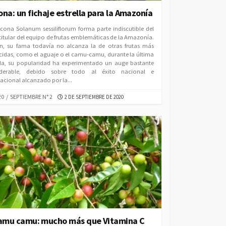
na: un fichaje estrella para la Amazonía
cona Solanum sessiliflorum forma parte indiscutible del
titular del equipo de frutas emblemáticas de la Amazonía.
en, su fama todavía no alcanza la de otras frutas más
idas, como el aguaje o el camu-camu, durante la última
a, su popularidad ha experimentado un auge bastante
iderable, debido sobre todo al éxito nacional e
nacional alcanzado por la...
EGORIES
PUBLISHED
20
/
SEPTIEMBRE N° 2
2 DE SEPTIEMBRE DE 2020
DATE
camu camu: mucho más que Vitamina C