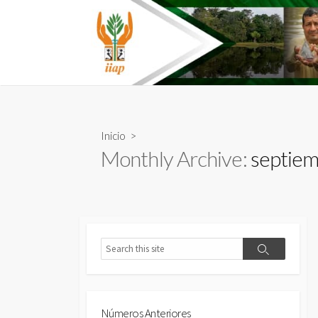
Skip
to
content
Inicio
>
Monthly Archive:
septiem
Search
Search
Números Anteriores