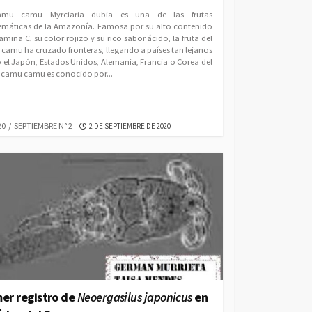
amu camu Myrciaria dubia es una de las frutas
máticas de la Amazonía. Famosa por su alto contenido
amina C, su color rojizo y su rico sabor ácido, la fruta del
camu ha cruzado fronteras, llegando a países tan lejanos
el Japón, Estados Unidos, Alemania, Francia o Corea del
El camu camu es conocido por...
EGORIES
PUBLISHED
20
/
SEPTIEMBRE N° 2
2 DE SEPTIEMBRE DE 2020
DATE
mer registro de
Neoergasilus japonicus
en