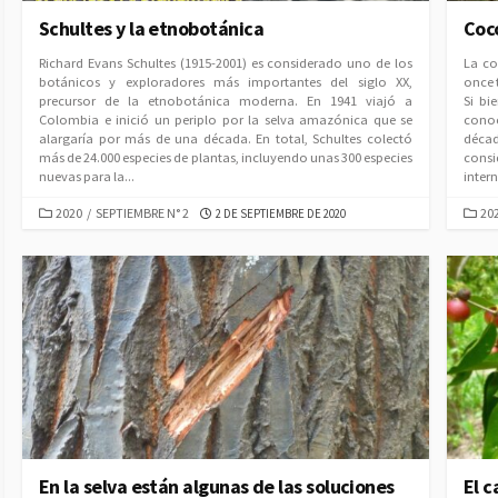
Schultes y la etnobotánica
Coco
Richard Evans Schultes (1915-2001) es considerado uno de los
La co
botánicos y exploradores más importantes del siglo XX,
once 
precursor de la etnobotánica moderna. En 1941 viajó a
Si bi
Colombia e inició un periplo por la selva amazónica que se
conoc
alargaría por más de una década. En total, Schultes colectó
décad
más de 24.000 especies de plantas, incluyendo unas 300 especies
cons
nuevas para la...
inter
CATEGORIES
CAT
PUBLISHED
2020
/
SEPTIEMBRE N° 2
20
2 DE SEPTIEMBRE DE 2020
DATE
En la selva están algunas de las soluciones
El 