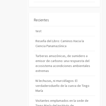
Recientes
test
Reseña del Libro: Caminos Hacia la
Ciencia Panamazónica
Turberas amazónicas, de sumidero a
emisor de carbono: una respuesta del
ecosistema acondiciones ambientales
extremas
Ni lechuzas, ni murciélagos: El
verdaderodueño de la cueva de Tingo
María
Visitantes emplumados en la sede de
Tingo María del Instituto de