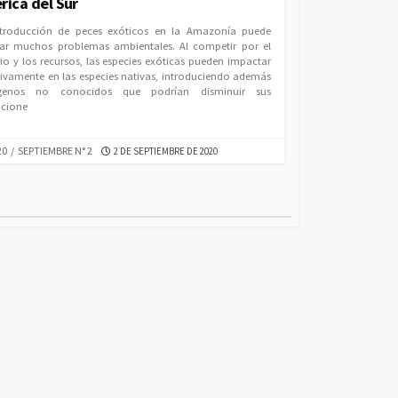
rica del Sur
ntroducción de peces exóticos en la Amazonía puede
ar muchos problemas ambientales. Al competir por el
io y los recursos, las especies exóticas pueden impactar
ivamente en las especies nativas, introduciendo además
genos no conocidos que podrían disminuir sus
cione
EGORIES
PUBLISHED
20
/
SEPTIEMBRE N° 2
2 DE SEPTIEMBRE DE 2020
DATE