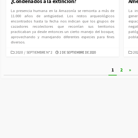
¿Condenados a la extinción?
Amé
La presencia humana en la Amazonía se remonta a más de
La i
11.000 años de antigüedad. Los restos arqueológicos
gener
encontrados hasta la fecha nos indican que los grupos de
espac
cazadores recolectores que recorrían sus territorios
negat
practicaban ya desde entonces un cierto manejo del bosque,
pató
aprovechando y manejando diferentes especies para fines
pobla
diversos.
CATEGORIES
CAT
PUBLISHED
2020
/
SEPTIEMBRE N° 2
20
2 DE SEPTIEMBRE DE 2020
DATE
Paginación
1
2
»
de
entradas