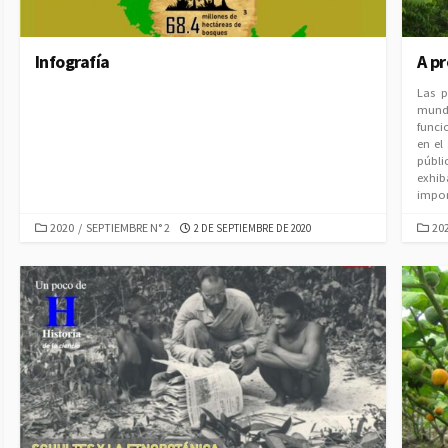
Infografía
A p
Las p
mund
funci
en el
públi
exhi
impon
CATEGORIES
CAT
PUBLISHED
2020
/
SEPTIEMBRE N° 2
20
2 DE SEPTIEMBRE DE 2020
DATE