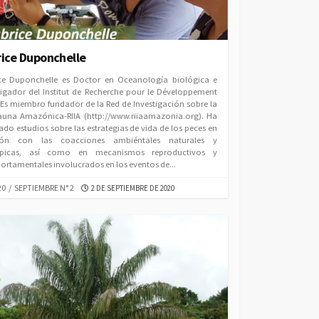
rice Duponchelle
ce Duponchelle es Doctor en Oceanología biológica e
tigador del Institut de Recherche pour le Développement
. Es miembro fundador de la Red de Investigación sobre la
fauna Amazónica-RIIA (http://www.riiaamazonia.org). Ha
zado estudios sobre las estrategias de vida de los peces en
ción con las coacciones ambiéntales naturales y
ópicas, así como en mecanismos reproductivos y
rtamentales involucrados en los eventos de...
EGORIES
PUBLISHED
20
/
SEPTIEMBRE N° 2
2 DE SEPTIEMBRE DE 2020
DATE