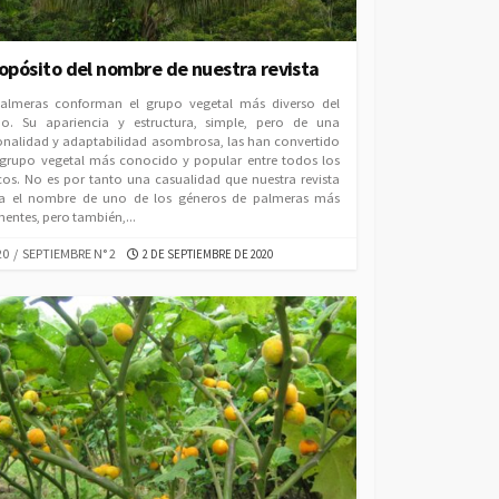
ropósito del nombre de nuestra revista
almeras conforman el grupo vegetal más diverso del
o. Su apariencia y estructura, simple, pero de una
onalidad y adaptabilidad asombrosa, las han convertido
 grupo vegetal más conocido y popular entre todos los
cos. No es por tanto una casualidad que nuestra revista
ba el nombre de uno de los géneros de palmeras más
entes, pero también,...
EGORIES
PUBLISHED
20
/
SEPTIEMBRE N° 2
2 DE SEPTIEMBRE DE 2020
DATE