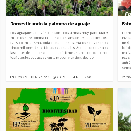
Domesticando la palmera de aguaje
Fab
Los aguajales amazónicos son ecosistemas muy particulares
Fabri
en los que predomina la palmera de “aguaje” Mauritia flexuosa
inves
L.f. Solo en la Amazonía peruana se estima que hay más de
(IRD)
cinco millones de hectáreas de aguajales. Aunque cada una de
Ictio
las partes de la palmera de aguaje tiene un uso conocido, son
reali
los frutos los que acaparan la mayor atención, debido...
rela
antr
compo
CATEGORIES
CAT
PUBLISHED
2020
/
SEPTIEMBRE N° 2
20
2 DE SEPTIEMBRE DE 2020
DATE