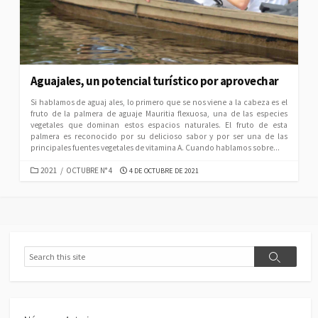
Aguajales, un potencial turístico por aprovechar
Si hablamos de aguaj ales, lo primero que se nos viene a la cabeza es el
fruto de la palmera de aguaje Mauritia flexuosa, una de las especies
vegetales que dominan estos espacios naturales. El fruto de esta
palmera es reconocido por su delicioso sabor y por ser una de las
principales fuentes vegetales de vitamina A. Cuando hablamos sobre...
CATEGORIES
PUBLISHED
2021
/
OCTUBRE N° 4
4 DE OCTUBRE DE 2021
DATE
Search
Search