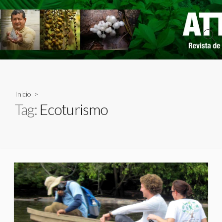
Skip
to
content
Sear
Togg
Inicio
>
Tag:
Ecoturismo