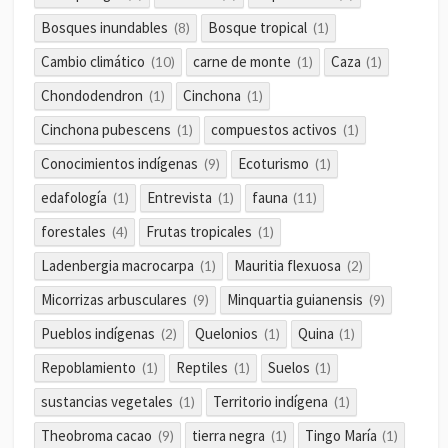
Bosques inundables
Bosque tropical
(8)
(1)
Cambio climático
carne de monte
Caza
(10)
(1)
(1)
Chondodendron
Cinchona
(1)
(1)
Cinchona pubescens
compuestos activos
(1)
(1)
Conocimientos indígenas
Ecoturismo
(9)
(1)
edafología
Entrevista
fauna
(1)
(1)
(11)
forestales
Frutas tropicales
(4)
(1)
Ladenbergia macrocarpa
Mauritia flexuosa
(1)
(2)
Micorrizas arbusculares
Minquartia guianensis
(9)
(9)
Pueblos indígenas
Quelonios
Quina
(2)
(1)
(1)
Repoblamiento
Reptiles
Suelos
(1)
(1)
(1)
sustancias vegetales
Territorio indígena
(1)
(1)
Theobroma cacao
tierra negra
Tingo María
(9)
(1)
(1)