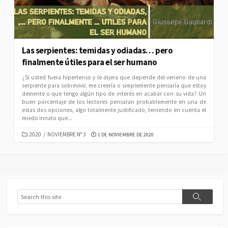
Las serpientes: temidas y odiadas… pero
finalmente útiles para el ser humano
¿Si usted fuera hipertenso y le dijera que depende del veneno de una
serpiente para sobrevivir, me creería o simplemente pensaría que estoy
demente o que tengo algún tipo de interés en acabar con su vida? Un
buen porcentaje de los lectores pensaran probablemente en una de
estas dos opciones, algo totalmente justificado, teniendo en cuenta el
miedo innato que...
CATEGORIES
PUBLISHED
2020
/
NOVIEMBRE N° 3
1 DE NOVIEMBRE DE 2020
DATE
Search
Search