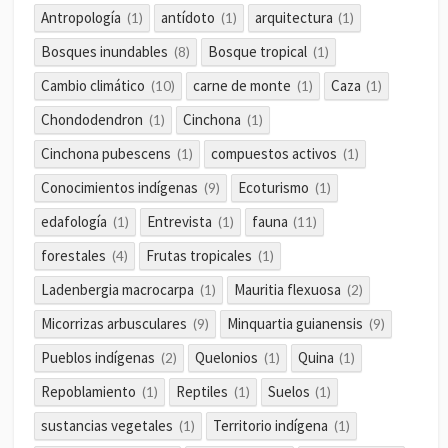
Antropología
antídoto
arquitectura
(1)
(1)
(1)
Bosques inundables
Bosque tropical
(8)
(1)
Cambio climático
carne de monte
Caza
(10)
(1)
(1)
Chondodendron
Cinchona
(1)
(1)
Cinchona pubescens
compuestos activos
(1)
(1)
Conocimientos indígenas
Ecoturismo
(9)
(1)
edafología
Entrevista
fauna
(1)
(1)
(11)
forestales
Frutas tropicales
(4)
(1)
Ladenbergia macrocarpa
Mauritia flexuosa
(1)
(2)
Micorrizas arbusculares
Minquartia guianensis
(9)
(9)
Pueblos indígenas
Quelonios
Quina
(2)
(1)
(1)
Repoblamiento
Reptiles
Suelos
(1)
(1)
(1)
sustancias vegetales
Territorio indígena
(1)
(1)