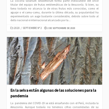
La cocona Solanum sessiliflorum forma parte indiscutible del once
titular del equipo de frutas emblemáticas de la Amazonía. Si bien, su
fama todavía no alcanza la de otras frutas más conocidas, como el
aguaje o el camu-camu, durante la última década, su popularidad ha
experimentado un auge bastante considerable, debido sobre todo al
éxito nacional e internacional alcanzado por la...
CATEGORIES
PUBLISHED
2020
/
SEPTIEMBRE N° 2
2 DE SEPTIEMBRE DE 2020
DATE
En la selva están algunas de las soluciones para la
pandemia
La pandemia del COVID-19 se está ensañando con el Perú, incluida la
Amazonía. Aunque todavía no tenemos cifras consolidadas de su