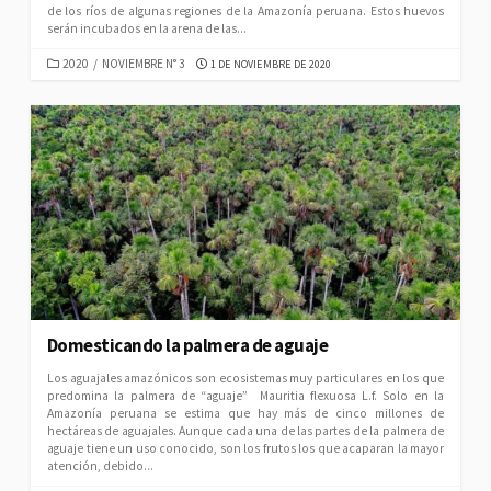
de los ríos de algunas regiones de la Amazonía peruana. Estos huevos
serán incubados en la arena de las...
CATEGORIES
PUBLISHED
2020
/
NOVIEMBRE N° 3
1 DE NOVIEMBRE DE 2020
DATE
Domesticando la palmera de aguaje
Los aguajales amazónicos son ecosistemas muy particulares en los que
predomina la palmera de “aguaje” Mauritia flexuosa L.f. Solo en la
Amazonía peruana se estima que hay más de cinco millones de
hectáreas de aguajales. Aunque cada una de las partes de la palmera de
aguaje tiene un uso conocido, son los frutos los que acaparan la mayor
atención, debido...