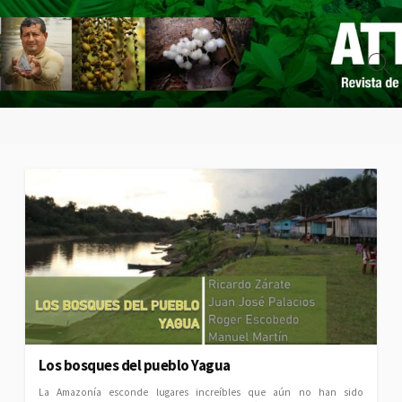
Skip
to
content
Sear
Togg
Los bosques del pueblo Yagua
La Amazonía esconde lugares increíbles que aún no han sido