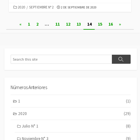
CATEGORIES
PUBLISHED
2020
/
SEPTIEMBRE N° 2
2 DE SEPTIEMBRE DE 2020
DATE
Paginación
«
1
2
…
11
12
13
14
15
16
»
de
entradas
Search
Search
Números Anteriores
1
(1)
2020
(29)
Julio N° 1
(8)
Noviembre N° 3
(9)