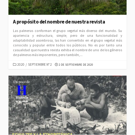
A propósito del nombre de nuestra revista
Las palmeras conforman el grupo vegetal más diverso del mundo. Su
apariencia y estructura, simple, pero de una funcionalidad y
adaptabilidad asombrosa, las han convertido en el grupo vegetal más
conocido y popular entre todos los públicos. No es por tanto una
casualidad que nuestra revista exhiba el nombre de uno de los géneros
de palmeras más imponentes, pero también,...
CATEGORIES
PUBLISHED
2020
/
SEPTIEMBRE N° 2
2 DE SEPTIEMBRE DE 2020
DATE