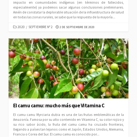
impacto en comunidades indígenas (en términos de fallecidos,
especialmente) ya podemos sacar algunas conclusiones preliminares.
Amén de constatar la deplorable situación de la infraestructura de salud
en todas las zonas rurales, se sabe que la respuesta de la mayoría...
CATEGORIES
PUBLISHED
2020
/
SEPTIEMBRE N° 2
2 DE SEPTIEMBRE DE 2020
DATE
El camu camu: mucho más que Vitamina C
El camu camu Myrciaria dubia es una de las frutas emblemáticas de la
Amazonía. Famosa por su alto contenido en Vitamina C, su color rojizo y
su rico sabor ácido, la fruta del camu camu ha cruzado fronteras,
llegando a países tan lejanos como el Japón, Estados Unidos, Alemania,
Francia o Corea del Sur. El camu camu es conocido por...