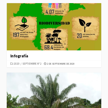
Infografía
CATEGORIES
PUBLISHED
2020
/
SEPTIEMBRE N° 2
2 DE SEPTIEMBRE DE 2020
DATE