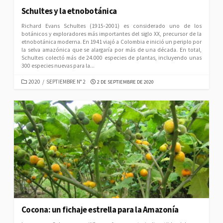
Schultes y la etnobotánica
Richard Evans Schultes (1915-2001) es considerado uno de los
botánicos y exploradores más importantes del siglo XX, precursor de la
etnobotánica moderna. En 1941 viajó a Colombia e inició un periplo por
la selva amazónica que se alargaría por más de una década. En total,
Schultes colectó más de 24.000 especies de plantas, incluyendo unas
300 especies nuevas para la...
CATEGORIES
PUBLISHED
2020
/
SEPTIEMBRE N° 2
2 DE SEPTIEMBRE DE 2020
DATE
Cocona: un fichaje estrella para la Amazonía