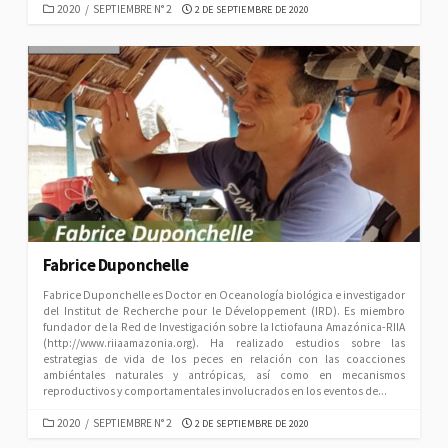
CATEGORIES
PUBLISHED
2020
/
SEPTIEMBRE N° 2
2 DE SEPTIEMBRE DE 2020
DATE
Fabrice Duponchelle
Fabrice Duponchelle es Doctor en Oceanología biológica e investigador
del Institut de Recherche pour le Développement (IRD). Es miembro
fundador de la Red de Investigación sobre la Ictiofauna Amazónica-RIIA
(http://www.riiaamazonia.org). Ha realizado estudios sobre las
estrategias de vida de los peces en relación con las coacciones
ambiéntales naturales y antrópicas, así como en mecanismos
reproductivos y comportamentales involucrados en los eventos de...
CATEGORIES
PUBLISHED
2020
/
SEPTIEMBRE N° 2
2 DE SEPTIEMBRE DE 2020
DATE