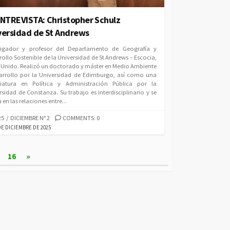
ENTREVISTA: Christopher Schulz
versidad de St Andrews
tigador y profesor del Departamento de Geografía y
rollo Sostenible de la Universidad de St Andrews – Escocia,
 Unido. Realizó un doctorado y máster en Medio Ambiente
arrollo por la Universidad de Edimburgo, así como una
ciatura en Política y Administración Pública por la
rsidad de Constanza. Su trabajo es interdisciplinario y se
 en las relaciones entre...
EGORIES
25
/
DICIEMBRE N° 2
COMMENTS: 0
LISHED
DE DICIEMBRE DE 2025
E
16
»