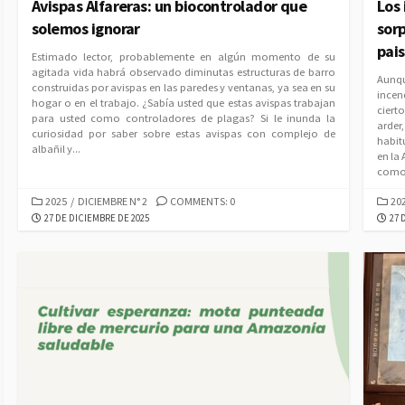
Avispas Alfareras: un biocontrolador que
Los 
solemos ignorar
sorp
pais
Estimado lector, probablemente en algún momento de su
agitada vida habrá observado diminutas estructuras de barro
Aunqu
construidas por avispas en las paredes y ventanas, ya sea en su
incen
hogar o en el trabajo. ¿Sabía usted que estas avispas trabajan
ciert
para usted como controladores de plagas? Si le inunda la
arder
curiosidad por saber sobre estas avispas con complejo de
habit
albañil y...
en la
como.
CATEGORIES
CAT
2025
/
DICIEMBRE N° 2
COMMENTS: 0
20
PUBLISHED
PUB
27 DE DICIEMBRE DE 2025
27 
DATE
DAT