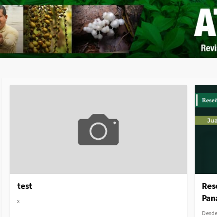
test
Rese
Pan
x
Desd