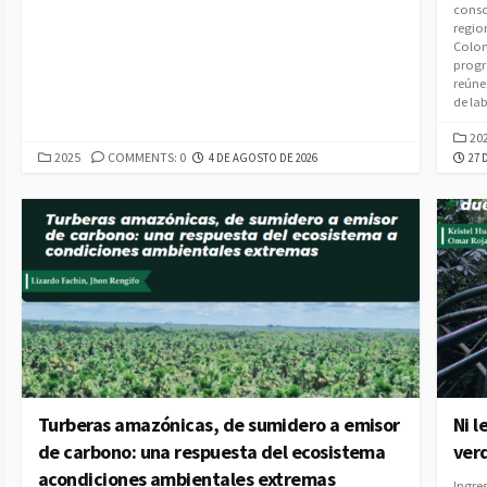
conso
regio
Colom
progr
reúne
de lab
CAT
20
CATEGORIES
PUBLISHED
2025
COMMENTS: 0
PUB
4 DE AGOSTO DE 2026
27 
DATE
DAT
Turberas amazónicas, de sumidero a emisor
Ni l
de carbono: una respuesta del ecosistema
ver
acondiciones ambientales extremas
Ingre