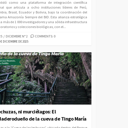
lidó como una plataforma de integración científica
nal que articula a ocho instituciones líderes de Perú,
bia, Brasil, Ecuador y Bolivia, bajo la coordinación del
ama Amazonía Siempre del BID. Esta alianza estratégica
 a más de 1 000 investigadores y una sólida infraestructura
oratorios y colecciones biológicas, con el...
EGORIES
25
/
DICIEMBRE N° 2
COMMENTS: 0
LISHED
DE DICIEMBRE DE 2025
E
echuzas, ni murciélagos: El
daderodueño de la cueva de Tingo María
sar a la “Cueva de las lechuzas”, ubicada dentro del Parque