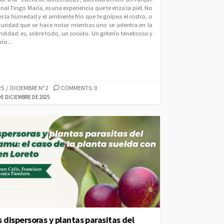
nal Tingo María, es una experiencia que te eriza la piel. No
es la humedad y el ambiente frío que te golpea el rostro, o
curidad que se hace notar mientras uno se adentra en la
ndidad; es, sobre todo, un sonido. Un griterío tenebroso y
ío...
EGORIES
25
/
DICIEMBRE N° 2
COMMENTS: 0
LISHED
DE DICIEMBRE DE 2025
E
 dispersoras y plantas parasitas del