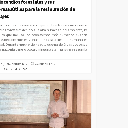
incendios forestales y sus
resasútiles para la restauración de
ajes
e muchas personas creen que en la selva casi no ocurren
dios forestales debido a la alta humedad del ambiente, lo
o es que incluso los ecosistemas más húmedos pueden
, especialmente en zonas donde la actividad humana es
ual. Durante mucho tiempo, la quema de áreas boscosas
 Amazonía generó poca o ninguna alarma, pues se asumía
..
EGORIES
25
/
DICIEMBRE N° 2
COMMENTS: 0
LISHED
DE DICIEMBRE DE 2025
E