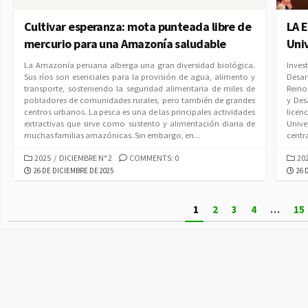
Cultivar esperanza: mota punteada libre de
LA 
mercurio para una Amazonía saludable
Uni
La Amazonía peruana alberga una gran diversidad biológica.
Inves
Sus ríos son esenciales para la provisión de agua, alimento y
Desar
transporte, sosteniendo la seguridad alimentaria de miles de
Reino
pobladores de comunidades rurales, pero también de grandes
y Des
centros urbanos. La pesca es una de las principales actividades
licen
extractivas que sirve como sustento y alimentación diaria de
Unive
muchas familias amazónicas. Sin embargo, en...
centra
CATEGORIES
CAT
2025
/
DICIEMBRE N° 2
COMMENTS: 0
20
PUBLISHED
PUB
26 DE DICIEMBRE DE 2025
26 
DATE
DAT
Paginación
1
2
3
4
…
15
de
entradas