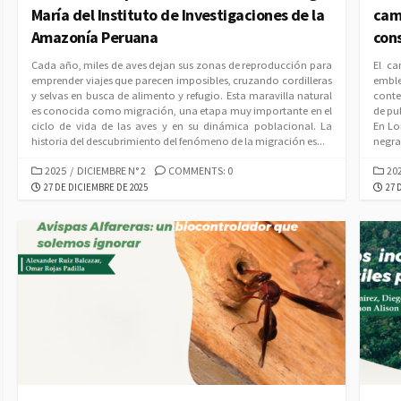
María del Instituto de Investigaciones de la
cam
Amazonía Peruana
con
Cada año, miles de aves dejan sus zonas de reproducción para
El ca
emprender viajes que parecen imposibles, cruzando cordilleras
embl
y selvas en busca de alimento y refugio. Esta maravilla natural
conte
es conocida como migración, una etapa muy importante en el
de pu
ciclo de vida de las aves y en su dinámica poblacional. La
En Lo
historia del descubrimiento del fenómeno de la migración es...
negra
CATEGORIES
CAT
2025
/
DICIEMBRE N° 2
COMMENTS: 0
20
PUBLISHED
PUB
27 DE DICIEMBRE DE 2025
27 
DATE
DAT