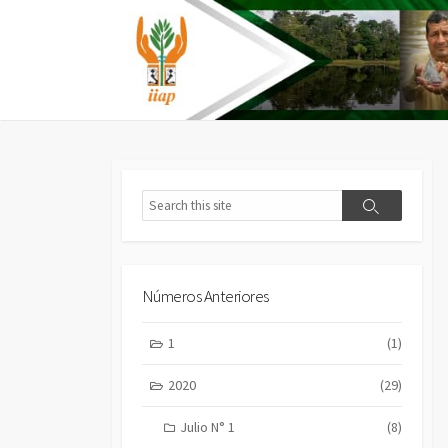
Skip
to
content
Search
Search
Números Anteriores
1
(1)
2020
(29)
Julio N° 1
(8)