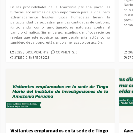
Nacio
En las profundidades de la Amazonía peruana yacen las
solo 
turberas, ecosistemas de gran importancia para la vida, pero
la os
extremadamente frágiles. Estos humedales tienen la
profu
particularidad de secuestrar grandes cantidades de carbono,
sombr
funcionando como amortiguadores naturales contra el
cambio climático. Sin embargo, estudios científicos recientes
revelan que este ecosistema, que usualmente actúa como
sumidero de carbono, está siendo amenazado por acción...
CATEGORIES
CAT
2025
/
DICIEMBRE N° 2
COMMENTS: 0
20
PUBLISHED
PUB
27 DE DICIEMBRE DE 2025
27 
DATE
DAT
Visitantes emplumados en la sede de Tingo
Aves