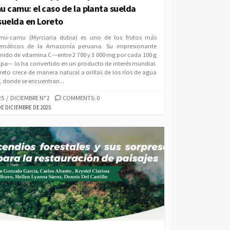
u camu: el caso de la planta suelda
suelda en Loreto
mu-camu (Myrciaria dubia) es uno de los frutos más
emáticos de la Amazonía peruana. Su impresionante
nido de vitamina C —entre 2 700 y 3 000 mg por cada 100 g
lpa— lo ha convertido en un producto de interés mundial.
reto crece de manera natural a orillas de los ríos de agua
, donde se encuentran...
EGORIES
25
/
DICIEMBRE N° 2
COMMENTS: 0
LISHED
DE DICIEMBRE DE 2025
E