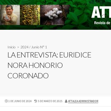
Skip
to
content
Sear
Togg
Inicio
>
2024
/
Junio N° 1
LA ENTREVISTA: EURIDICE
NORA HONORIO
CORONADO
PUBLISHED
LAST
AUTHOR
1 DE JUNIO DE 2024
5 DE MARZO DE 2025
ATTALEA ADMINISTRADOR
DATE
MODIFIED
DATE