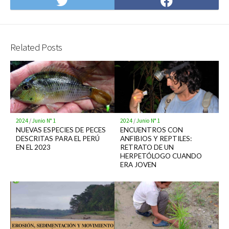
Compartir
Compartir
en
en
Twitter
Facebook
Related Posts
2024
/
Junio N° 1
2024
/
Junio N° 1
NUEVAS ESPECIES DE PECES
ENCUENTROS CON
DESCRITAS PARA EL PERÚ
ANFIBIOS Y REPTILES:
EN EL 2023
RETRATO DE UN
HERPETÓLOGO CUANDO
ERA JOVEN