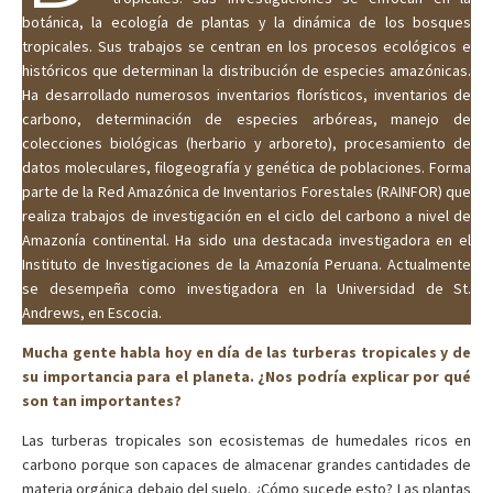
botánica, la ecología de plantas y la dinámica de los bosques
tropicales. Sus trabajos se centran en los procesos ecológicos e
históricos que determinan la distribución de especies amazónicas.
Ha desarrollado numerosos inventarios florísticos, inventarios de
carbono, determinación de especies arbóreas, manejo de
colecciones biológicas (herbario y arboreto), procesamiento de
datos moleculares, filogeografía y genética de poblaciones. Forma
parte de la Red Amazónica de Inventarios Forestales (RAINFOR) que
realiza trabajos de investigación en el ciclo del carbono a nivel de
Amazonía continental. Ha sido una destacada investigadora en el
Instituto de Investigaciones de la Amazonía Peruana. Actualmente
se desempeña como investigadora en la Universidad de St.
Andrews, en Escocia.
Mucha gente habla hoy en día de las turberas tropicales y de
su importancia para el planeta. ¿Nos podría explicar por qué
son tan importantes?
Las turberas tropicales son ecosistemas de humedales ricos en
carbono porque son capaces de almacenar grandes cantidades de
materia orgánica debajo del suelo. ¿Cómo sucede esto? Las plantas