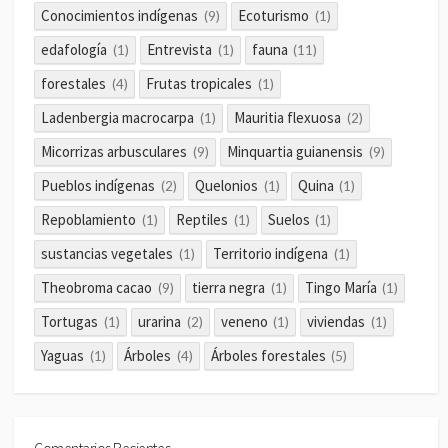
Conocimientos indígenas
Ecoturismo
(9)
(1)
edafología
Entrevista
fauna
(1)
(1)
(11)
forestales
Frutas tropicales
(4)
(1)
Ladenbergia macrocarpa
Mauritia flexuosa
(1)
(2)
Micorrizas arbusculares
Minquartia guianensis
(9)
(9)
Pueblos indígenas
Quelonios
Quina
(2)
(1)
(1)
Repoblamiento
Reptiles
Suelos
(1)
(1)
(1)
sustancias vegetales
Territorio indígena
(1)
(1)
Theobroma cacao
tierra negra
Tingo María
(9)
(1)
(1)
Tortugas
urarina
veneno
viviendas
(1)
(2)
(1)
(1)
Yaguas
Árboles
Árboles forestales
(1)
(4)
(5)
Comentarios Recientes