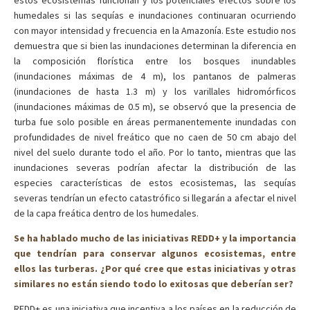
humedales si las sequías e inundaciones continuaran ocurriendo
con mayor intensidad y frecuencia en la Amazonía. Este estudio nos
demuestra que si bien las inundaciones determinan la diferencia en
la composición florística entre los bosques inundables
(inundaciones máximas de 4 m), los pantanos de palmeras
(inundaciones de hasta 1.3 m) y los varillales hidromórficos
(inundaciones máximas de 0.5 m), se observó que la presencia de
turba fue solo posible en áreas permanentemente inundadas con
profundidades de nivel freático que no caen de 50 cm abajo del
nivel del suelo durante todo el año. Por lo tanto, mientras que las
inundaciones severas podrían afectar la distribución de las
especies características de estos ecosistemas, las sequías
severas tendrían un efecto catastrófico si llegarán a afectar el nivel
de la capa freática dentro de los humedales.
Se ha hablado mucho de las iniciativas REDD+ y la importancia
que tendrían para conservar algunos ecosistemas, entre
ellos las turberas. ¿Por qué cree que estas iniciativas y otras
similares no están siendo todo lo exitosas que deberían ser?
REDD+ es una iniciativa que incentiva a los países en la reducción de