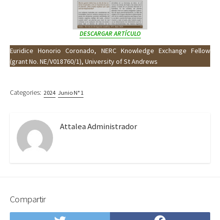
DESCARGAR ARTÍCULO
Euridice Honorio Coronado, NERC Knowledge Exchange Fellow
(grant No. NE/V018760/1), University of St Andrews
Categories:
2024
Junio N° 1
Attalea Administrador
Compartir