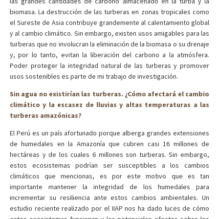
las grandes cantidades de carbono almacenado en la turba y la
biomasa. La destrucción de las turberas en zonas tropicales como
el Sureste de Asia contribuye grandemente al calentamiento global
y al cambio climático. Sin embargo, existen usos amigables para las
turberas que no involucran la eliminación de la biomasa o su drenaje
y, por lo tanto, evitan la liberación del carbono a la atmósfera.
Poder proteger la integridad natural de las turberas y promover
usos sostenibles es parte de mi trabajo de investigación.
Sin agua no existirían las turberas. ¿Cómo afectará el cambio
climático y la escasez de lluvias y altas temperaturas a las
turberas amazónicas?
El Perú es un país afortunado porque alberga grandes extensiones
de humedales en la Amazonía que cubren casi 16 millones de
hectáreas y de los cuales 6 millones son turberas. Sin embargo,
estos ecosistemas podrían ser susceptibles a los cambios
climáticos que mencionas, es por este motivo que es tan
importante mantener la integridad de los humedales para
incrementar su resiliencia ante estos cambios ambientales. Un
estudio reciente realizado por el IIAP nos ha dado luces de cómo
estos ecosistemas funcionan y los potenciales efectos sobre los