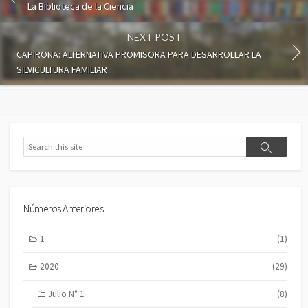
La Biblioteca de la Ciencia
NEXT POST
CAPIRONA: ALTERNATIVA PROMISORA PARA DESARROLLAR LA
SILVICULTURA FAMILIAR
Search
Search
Números Anteriores
1
(1)
2020
(29)
Julio N° 1
(8)