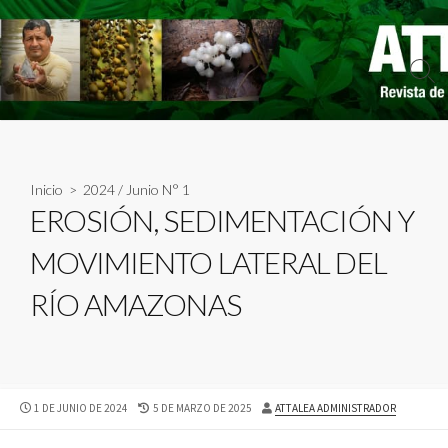
Skip
to
content
Sear
Togg
Inicio
>
2024
/
Junio N° 1
EROSIÓN, SEDIMENTACIÓN Y
MOVIMIENTO LATERAL DEL
RÍO AMAZONAS
PUBLISHED
LAST
AUTHOR
1 DE JUNIO DE 2024
5 DE MARZO DE 2025
ATTALEA ADMINISTRADOR
DATE
MODIFIED
DATE