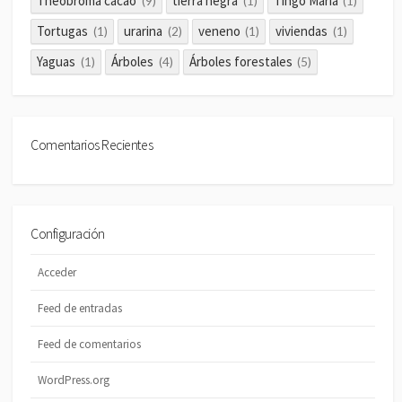
Theobroma cacao
tierra negra
Tingo María
(9)
(1)
(1)
Tortugas
urarina
veneno
viviendas
(1)
(2)
(1)
(1)
Yaguas
Árboles
Árboles forestales
(1)
(4)
(5)
Comentarios Recientes
Configuración
Acceder
Feed de entradas
Feed de comentarios
WordPress.org