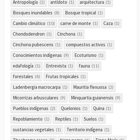
Antropología
antídoto
arquitectura
(1)
(1)
(1)
Bosques inundables
Bosque tropical
(8)
(1)
Cambio climático
carne de monte
Caza
(10)
(1)
(1)
Chondodendron
Cinchona
(1)
(1)
Cinchona pubescens
compuestos activos
(1)
(1)
Conocimientos indígenas
Ecoturismo
(9)
(1)
edafología
Entrevista
fauna
(1)
(1)
(11)
forestales
Frutas tropicales
(4)
(1)
Ladenbergia macrocarpa
Mauritia flexuosa
(1)
(2)
Micorrizas arbusculares
Minquartia guianensis
(9)
(9)
Pueblos indígenas
Quelonios
Quina
(2)
(1)
(1)
Repoblamiento
Reptiles
Suelos
(1)
(1)
(1)
sustancias vegetales
Territorio indígena
(1)
(1)