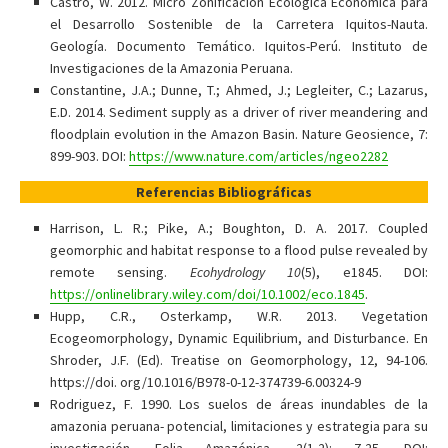
Castro, W. 2012. Micro Zonificación Ecológica Económica para
el Desarrollo Sostenible de la Carretera Iquitos-Nauta.
Geología. Documento Temático. Iquitos-Perú. Instituto de
Investigaciones de la Amazonia Peruana.
Constantine, J.A.; Dunne, T.; Ahmed, J.; Legleiter, C.; Lazarus,
E.D. 2014. Sediment supply as a driver of river meandering and
floodplain evolution in the Amazon Basin. Nature Geosience, 7:
899-903. DOI:
https://www.nature.com/articles/ngeo2282
Referencias Bibliográficas
Harrison, L. R.; Pike, A.; Boughton, D. A. 2017. Coupled
geomorphic and habitat response to a flood pulse revealed by
remote sensing.
Ecohydrology
10
(5), e1845. DOI:
https://onlinelibrary.wiley.com/doi/10.1002/eco.1845
.
Hupp, C.R., Osterkamp, W.R. 2013. Vegetation
Ecogeomorphology, Dynamic Equilibrium, and Disturbance. En
Shroder, J.F. (Ed). Treatise on Geomorphology, 12, 94-106.
https://doi. org/10.1016/B978-0-12-374739-6.00324-9
Rodriguez, F. 1990. Los suelos de áreas inundables de la
amazonia peruana- potencial, limitaciones y estrategia para su
investigación. Folia Amazónica. 2(1-2): 7-25. DOI: