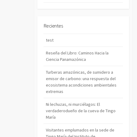
Recientes
test
Reseña del Libro: Caminos Hacia la
Ciencia Panamazónica
Turberas amazónicas, de sumidero a
emisor de carbono: una respuesta del
ecosistema acondiciones ambientales
extremas
Ni lechuzas, ni murciélagos: El
verdaderodueño de la cueva de Tingo
María
Visitantes emplumados en la sede de
Tingo María del Instituto de