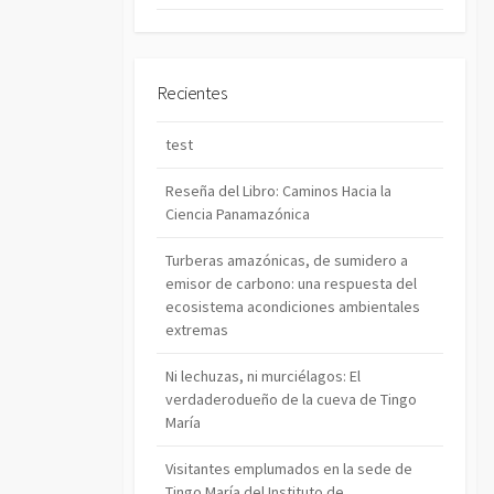
Recientes
test
Reseña del Libro: Caminos Hacia la
Ciencia Panamazónica
Turberas amazónicas, de sumidero a
emisor de carbono: una respuesta del
ecosistema acondiciones ambientales
extremas
Ni lechuzas, ni murciélagos: El
verdaderodueño de la cueva de Tingo
María
Visitantes emplumados en la sede de
Tingo María del Instituto de