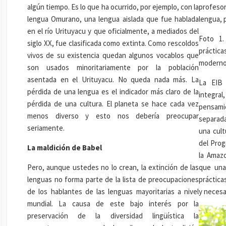
algún tiempo. Es lo que ha ocurrido, por ejemplo, con la
profeso
lengua Omurano, una lengua aislada que fue hablada
lengua, p
en el río Urituyacu y que oficialmente, a mediados del
Foto 1.
siglo XX, fue clasificada como extinta. Como rescoldos
práctica
vivos de su existencia quedan algunos vocablos que
moderno
son usados minoritariamente por la población
asentada en el Urituyacu. No queda nada más. La
La EIB
pérdida de una lengua es el indicador más claro de la
integra
pérdida de una cultura. El planeta se hace cada vez
pensamie
menos diverso y esto nos debería preocupar
separada
seriamente.
una cult
del Pro
La maldición de Babel
la Amaz
Pero, aunque ustedes no lo crean, la extinción de las
que una
lenguas no forma parte de la lista de preocupaciones
práctica
de los hablantes de las lenguas mayoritarias a nivel
y necesa
mundial. La causa de este bajo interés por la
preservación de la diversidad lingüística la