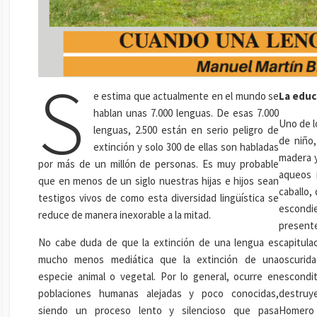
S
e estima que actualmente en el mundo se
La educ
hablan unas 7.000 lenguas. De esas 7.000
Uno de l
lenguas, 2.500 están en serio peligro de
de niño,
extinción y solo 300 de ellas son habladas
madera y
por más de un millón de personas. Es muy probable
aqueos i
que en menos de un siglo nuestras hijas e hijos sean
caballo,
testigos vivos de como esta diversidad lingüística se
escondi
reduce de manera inexorable a la mitad.
present
No cabe duda de que la extinción de una lengua es
capitula
mucho menos mediática que la extinción de una
oscurida
especie animal o vegetal. Por lo general, ocurre en
escondi
poblaciones humanas alejadas y poco conocidas,
destruy
siendo un proceso lento y silencioso que pasa
Homero e