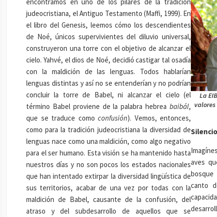
encontramos en uno de los pilares de la tradición
judeocristiana, el Antiguo Testamento (Maffi, 1999). En
el libro del Genesis, leemos cómo los descendientes
de Noé, únicos supervivientes del diluvio universal,
construyeron una torre con el objetivo de alcanzar el
cielo. Yahvé, el dios de Noé, decidió castigar tal osadía
con la maldición de las lenguas. Todos hablarían
lenguas distintas y así no se entenderían y no podrían
concluir la torre de Babel, ni alcanzar el cielo (el
La EIB
valores
término Babel proviene de la palabra hebrea
baibál
,
que se traduce como
confusión
). Vemos, entonces,
como para la tradición judeocristiana la diversidad de
Silenci
lenguas nace como una maldición, como algo negativo
Imagínes
para el ser humano. Esta visión se ha mantenido hasta
aves qu
nuestros días y no son pocos los estados nacionales
bosque 
que han intentado extirpar la diversidad lingüística de
canto d
sus territorios, acabar de una vez por todas con la
capacid
maldición de Babel, causante de la confusión, del
desarro
atraso y del subdesarrollo de aquellos que se