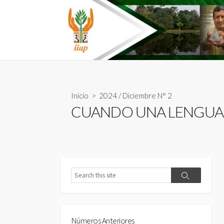
Skip
to
content
Inicio
>
2024
/
Diciembre N° 2
CUANDO UNA LENGUA
Search
Search
Números Anteriores