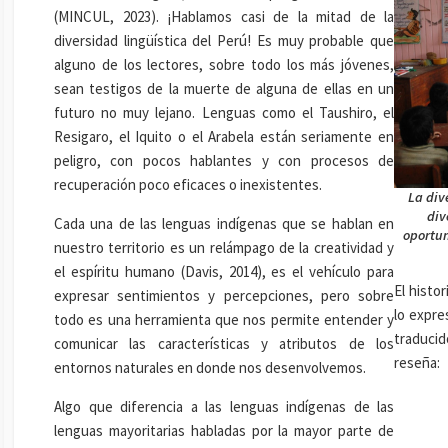
(MINCUL, 2023). ¡Hablamos casi de la mitad de la
diversidad lingüística del Perú! Es muy probable que
alguno de los lectores, sobre todo los más jóvenes,
sean testigos de la muerte de alguna de ellas en un
futuro no muy lejano. Lenguas como el Taushiro, el
Resigaro, el Iquito o el Arabela están seriamente en
peligro, con pocos hablantes y con procesos de
recuperación poco eficaces o inexistentes.
La div
div
Cada una de las lenguas indígenas que se hablan en
oportun
nuestro territorio es un relámpago de la creatividad y
el espíritu humano (Davis, 2014), es el vehículo para
El histo
expresar sentimientos y percepciones, pero sobre
lo expre
todo es una herramienta que nos permite entender y
traducid
comunicar las características y atributos de los
reseña:
entornos naturales en donde nos desenvolvemos.
Algo que diferencia a las lenguas indígenas de las
lenguas mayoritarias habladas por la mayor parte de