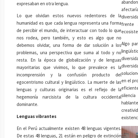
abandon
expresaban en otra lengua.
afectarí
Lo que olvidan estos nuevos redentores de la
diversid
humanidad es que cada lengua representa una forma
frente 
de percibir el mundo, de interactuar con todo lo que
ecosiste
nos rodea, pero también, y esto es algo que no
Algo par
debemos olvidar, una forma de dar solución a los
lingüís
problemas, una perspectiva que suma al todo y no
diversi
resta. En la época de globalización y de lenguas
diversid
mayoritarias que vivimos, lo que prevalece es la
solucio
incomprensión y la confusión producto del
en el pr
egocentrismo cultural y lingüístico. La muerte de las
eficien
lenguas y culturas originarias es el reflejo de la
silenc
hegemonía narcisista de la cultura occidental
hablant
dominante.
creativi
Lenguas vibrantes
existenci
En el Perú actualmente existen 48 lenguas vigentes.
De estas 48 lenguas, 21 están en peligro de extinción