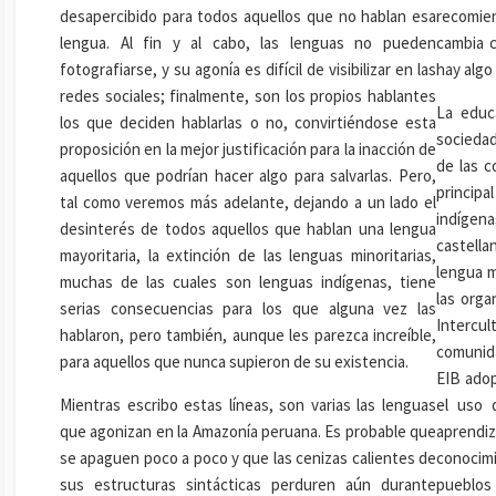
desapercibido para todos aquellos que no hablan esa
recomie
lengua. Al fin y al cabo, las lenguas no pueden
cambia c
fotografiarse, y su agonía es difícil de visibilizar en las
hay algo
redes sociales; finalmente, son los propios hablantes
La educ
los que deciden hablarlas o no, convirtiéndose esta
sociedad
proposición en la mejor justificación para la inacción de
de las c
aquellos que podrían hacer algo para salvarlas. Pero,
principa
tal como veremos más adelante, dejando a un lado el
indígen
desinterés de todos aquellos que hablan una lengua
castella
mayoritaria, la extinción de las lenguas minoritarias,
lengua m
muchas de las cuales son lenguas indígenas, tiene
las orga
serias consecuencias para los que alguna vez las
Intercul
hablaron, pero también, aunque les parezca increíble,
comunida
para aquellos que nunca supieron de su existencia.
EIB adop
Mientras escribo estas líneas, son varias las lenguas
el uso 
que agonizan en la Amazonía peruana. Es probable que
aprendi
se apaguen poco a poco y que las cenizas calientes de
conocimi
sus estructuras sintácticas perduren aún durante
pueblos