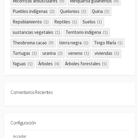
Micorrizas arbusculares
Minquartia guianensis
(9)
(9)
Pueblos indígenas
Quelonios
Quina
(2)
(1)
(1)
Repoblamiento
Reptiles
Suelos
(1)
(1)
(1)
sustancias vegetales
Territorio indígena
(1)
(1)
Theobroma cacao
tierra negra
Tingo María
(9)
(1)
(1)
Tortugas
urarina
veneno
viviendas
(1)
(2)
(1)
(1)
Yaguas
Árboles
Árboles forestales
(1)
(4)
(5)
Comentarios Recientes
Configuración
Acceder