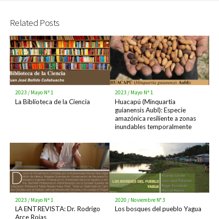
Twitter
Facebook
Related Posts
2023
/
Mayo Nª 1
2023
/
Mayo Nª 1
La Biblioteca de la Ciencia
Huacapú (Minquartia
guianensis Aubl): Especie
amazónica resiliente a zonas
inundables temporalmente
2023
/
Mayo Nª 1
2020
/
Noviembre N° 3
LA ENTREVISTA: Dr. Rodrigo
Los bosques del pueblo Yagua
Arce Rojas