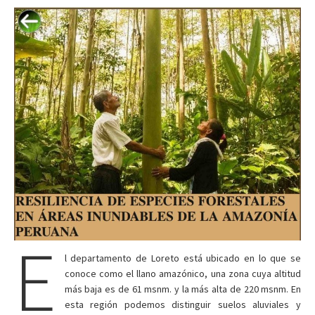
E
l departamento de Loreto está ubicado en lo que se
conoce como el llano amazónico, una zona cuya altitud
más baja es de 61 msnm. y la más alta de 220 msnm. En
esta región podemos distinguir suelos aluviales y