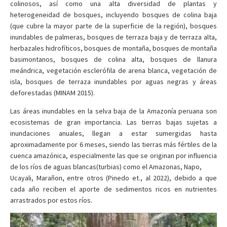
colinosos, así como una alta diversidad de plantas y
heterogeneidad de bosques, incluyendo bosques de colina baja
(que cubre la mayor parte de la superficie de la región), bosques
inundables de palmeras, bosques de terraza baja y de terraza alta,
herbazales hidrofíticos, bosques de montaña, bosques de montaña
basimontanos, bosques de colina alta, bosques de llanura
meándrica, vegetación esclerófila de arena blanca, vegetación de
isla, bosques de terraza inundables por aguas negras y áreas
deforestadas (MINAM 2015).
Las áreas inundables en la selva baja de la Amazonía peruana son
ecosistemas de gran importancia. Las tierras bajas sujetas a
inundaciones anuales, llegan a estar sumergidas hasta
aproximadamente por 6 meses, siendo las tierras más fértiles de la
cuenca amazónica, especialmente las que se originan por influencia
de los ríos de aguas blancas(turbias) como el Amazonas, Napo,
Ucayali, Marañon, entre otros (Pinedo et., al 2022), debido a que
cada año reciben el aporte de sedimentos ricos en nutrientes
arrastrados por estos ríos.