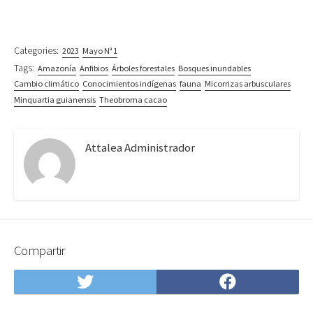
Categories:
2023
Mayo Nª 1
Tags:
Amazonía
Anfibios
Árboles forestales
Bosques inundables
Cambio climático
Conocimientos indígenas
fauna
Micorrizas arbusculares
Minquartia guianensis
Theobroma cacao
Attalea Administrador
Compartir
Compartir
Compartir
en
en