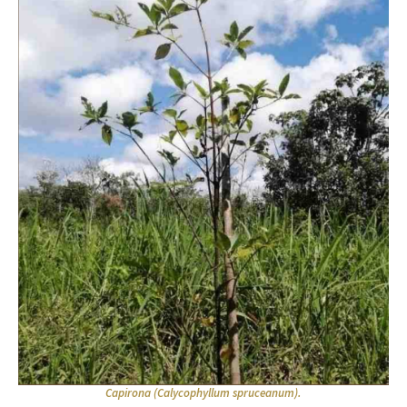
Capirona (Calycophyllum spruceanum).