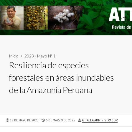
Skip
to
content
Sear
Togg
Inicio
>
2023
/
Mayo Nª 1
Resiliencia de especies
forestales en áreas inundables
de la Amazonía Peruana
PUBLISHED
LAST
AUTHOR
12 DE MAYO DE 2023
5 DE MARZO DE 2025
ATTALEA ADMINISTRADOR
DATE
MODIFIED
DATE