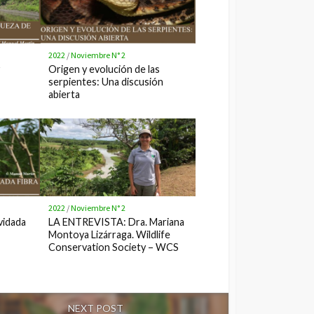
2022
/
Noviembre N° 2
Origen y evolución de las
serpientes: Una discusión
abierta
2022
/
Noviembre N° 2
vidada
LA ENTREVISTA: Dra. Mariana
Montoya Lizárraga. Wildlife
Conservation Society – WCS
NEXT POST