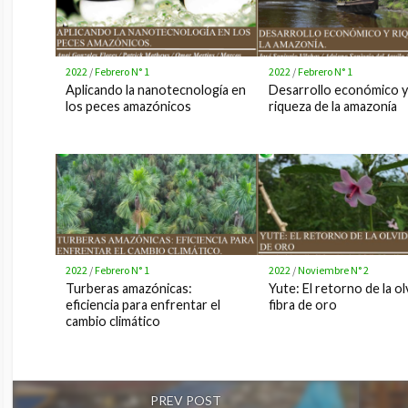
2022
/
Febrero N° 1
2022
/
Febrero N° 1
Aplicando la nanotecnología en
Desarrollo económico y
los peces amazónicos
riqueza de la amazonía
2022
/
Febrero N° 1
2022
/
Noviembre N° 2
Turberas amazónicas:
Yute: El retorno de la ol
eficiencia para enfrentar el
fibra de oro
cambio climático
PREV POST