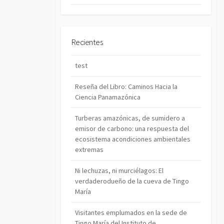
Recientes
test
Reseña del Libro: Caminos Hacia la
Ciencia Panamazónica
Turberas amazónicas, de sumidero a
emisor de carbono: una respuesta del
ecosistema acondiciones ambientales
extremas
Ni lechuzas, ni murciélagos: El
verdaderodueño de la cueva de Tingo
María
Visitantes emplumados en la sede de
Tingo María del Instituto de