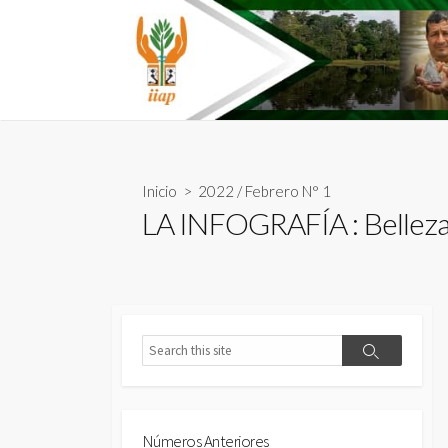
Skip
to
content
Inicio
>
2022
/
Febrero N° 1
LA INFOGRAFÍA : Belleza
Search
Search
Números Anteriores