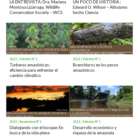
LA ENTREVISTA: Dra. Mariana
UN POCO DE HISTORIA :
Montoya Lizárraga. Wildlife
Edward O. Wilson – Altruismo
Conservation Society – WCS
hecho Ciencia
2022
/
Febrero N° 1
2022
/
Febrero N° 1
Turberas amazónicas:
Branchiuros en los peces
eficiencia para enfrentar el
amazónicos
cambio climático
2022
/
Noviembre N° 2
2022
/
Febrero N° 1
Dialogando con el bosque: En
Desarrollo económico y
busca de la vida plena
riqueza de la amazonía