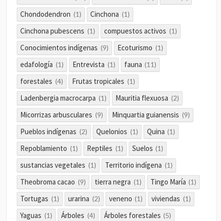
Chondodendron
Cinchona
(1)
(1)
Cinchona pubescens
compuestos activos
(1)
(1)
Conocimientos indígenas
Ecoturismo
(9)
(1)
edafología
Entrevista
fauna
(1)
(1)
(11)
forestales
Frutas tropicales
(4)
(1)
Ladenbergia macrocarpa
Mauritia flexuosa
(1)
(2)
Micorrizas arbusculares
Minquartia guianensis
(9)
(9)
Pueblos indígenas
Quelonios
Quina
(2)
(1)
(1)
Repoblamiento
Reptiles
Suelos
(1)
(1)
(1)
sustancias vegetales
Territorio indígena
(1)
(1)
Theobroma cacao
tierra negra
Tingo María
(9)
(1)
(1)
Tortugas
urarina
veneno
viviendas
(1)
(2)
(1)
(1)
Yaguas
Árboles
Árboles forestales
(1)
(4)
(5)