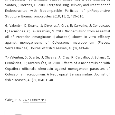
Santos, I; Mertins, O. 2018. Targeted Drug Delivery and Treatment of
Endoparasites with Biocompatible Particles of pHResponsive
Structure. Biomacromolecules 2018, 19, 2, 499–510.
6.- Valentim, D; Duarte, J; Oliveira, A; Cruz, R; Carvalho, J; Conceicao,
E; Fernández, C; TavaresDías, M. 2017. Nanoemulsion from essential
oil of Pterodon emarginatus (Fabaceae) shows in vitro efficacy
against monogeneans of Colossoma macropomum (Pisces:
Serrasalmidae). Journal of fish diseases, 41 (3), 443-449.
7.- Valentim, D; Duarte, J; Oliveira, A; Cruz, R; Carvalho, J; Solans, C;
Fernández, C; TavaresDías, M. 2018. Effects of a nanoemulsion with
Copaifera officinalis oleoresin against monogenean parasites of
Colossoma macropomum: A Neotropical Serrasalmidae. Journal of
fish diseases, 41 (7), 1041-1048.
Categories:
2022
Febrero N° 1