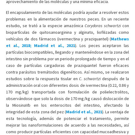
aprovechamiento de las moléculas y una mínima eficacia.
El encapsulamiento de las moléculas podría ayudar a resolver estos
problemas en la alimentación de nuestros peces. En un reciente
estudio, se trató a la especie amazónica
Corydoras schwartzi
con
biopartìculas de quitosanoarginina y alginato, liofilizadas como
vehículos de dos fármacos (ivermectina y praziquantel) (
Mathews
et al., 2018; Madrid et al., 2021
). Los peces aceptaron las
partículas biocompatibles, llegando y manteniéndose en la zona del
intestino sin problema por un periodo prolongado de tiempo y en el
caso de partículas cargadoras de praziquantel fueron eficaces
contra parásitos tremátodos digenéticos. Así mismo, se realizaron
estudios sobre la respuesta tisular en
C. schwartzi
después de la
administración oral con diferentes dosis de ivermectina (0.22, 0.86 y
170 mg/kg) transportada con formulación de polielectrolitos,
observándose que solo la dosis de 170 mg/kg causó dislocación de
la MiosinaVb en los enterocitos del intestino, afectando la
integridad de esta zona del pez (
Madrid et al., 2021
). La ventaja de
esta tecnología, además de potenciar el tratamiento, permite
mejorar las nanoformulaciones de acuerdo a las necesidades, así
como producir partículas eficientes con capacidad mucoadhesiva y