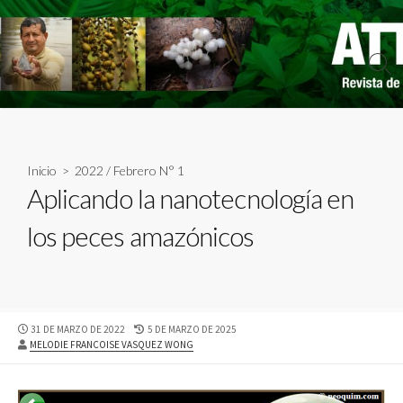
Skip
to
content
Sear
Togg
Inicio
>
2022
/
Febrero N° 1
Aplicando la nanotecnología en
los peces amazónicos
PUBLISHED
LAST
31 DE MARZO DE 2022
5 DE MARZO DE 2025
AUTHOR
DATE
MODIFIED
MELODIE FRANCOISE VASQUEZ WONG
DATE