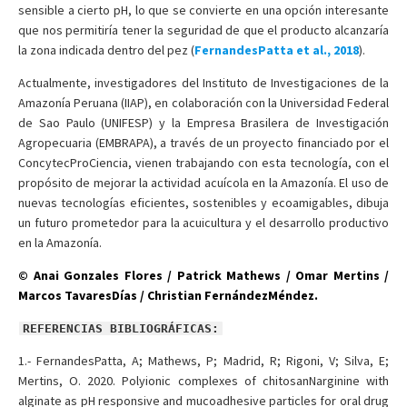
sensible a cierto pH, lo que se convierte en una opción interesante
que nos permitiría tener la seguridad de que el producto alcanzaría
la zona indicada dentro del pez (
FernandesPatta et al., 2018
).
Actualmente, investigadores del Instituto de Investigaciones de la
Amazonía Peruana (IIAP), en colaboración con la Universidad Federal
de Sao Paulo (UNIFESP) y la Empresa Brasilera de Investigación
Agropecuaria (EMBRAPA), a través de un proyecto financiado por el
ConcytecProCiencia, vienen trabajando con esta tecnología, con el
propósito de mejorar la actividad acuícola en la Amazonía. El uso de
nuevas tecnologías eficientes, sostenibles y ecoamigables, dibuja
un futuro prometedor para la acuicultura y el desarrollo productivo
en la Amazonía.
© Anai Gonzales Flores / Patrick Mathews / Omar Mertins /
Marcos TavaresDías / Christian FernándezMéndez.
REFERENCIAS BIBLIOGRÁFICAS:
1.- FernandesPatta, A; Mathews, P; Madrid, R; Rigoni, V; Silva, E;
Mertins, O. 2020. Polyionic complexes of chitosanNarginine with
alginate as pH responsive and mucoadhesive particles for oral drug