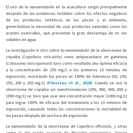
El uso de la nanoemulsión en la acuicultura surgió principalmente
después de las evidencias notables sobre los efectos negativos
de los productos sintéticos en los peces y el ambiente,
generándose la necesidad de usar productos naturales como los
aceites esenciales, que presentan la gran desventaja de no ser
solubles en agua.
La investigación
in vitro
sobre la nanoemulsión de la oleorresina de
copaiba (
Copaifeira reticulata
) como antiparasitario en gamitana
(
Colossoma macropomum
) tuvo como resultado una óptima eficacia
a la concentración de 250 mg/L a los primeros 15 minutos de
exposición, mostrando los peces un 100% de tolerancia (50, 100,
150, 200 y 250 mg/L) (
Filocreao et al., 2020
). Cuando se usó la
oleorresina de copaiba sin nanoformulación (200, 400, 600, 800 y
1000 mg/L) se tuvo que usar una concentración mayor (1000 mg/L)
para lograr 100% de eficacia del tratamiento a los 15 minutos de
exposición, causando todas las concentraciones la mortalidad de
los peces después de una hora de exposición.
La nanoemulsión de la oleorresina de
Copaifera officinalis,
y otras
como la del aceite esencial de
Pterodon emarginatus
, fueron