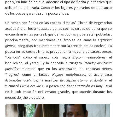
pez y, en función de ello, adecuar el tipo de flecha y la técnica que
utilizará para lanzarla. Conocer los lugares y horarios de descanso
de los peces garantiza una pesca eficaz.
Se pesca con flecha en las cochas “limpias” (libres de vegetación
acuática) o en los amasizales de las cochas (áreas de tierra que se
encuentran en las partes bajas de las cochas y que están pobladas,
principalmente, por manchales de árboles de amasisa
Erythrina
glauca
, anegadas frecuentemente por la crecida de las cochas). La
pesca en las cochas limpias provee, en la mayoría de casos, peces
“blancos” como el sábalo cola negra
Brycon melanopterus
, el
boquichico, el yaraquí y la doncella o zúngaro
Pseudoplatystoma
punctifer
; mientras que en los amasisales, se capturan peces
“negros” como el fasaco
Hoplias malabaricus
, el acarahuasú
Astronotus ocellatus
, la manitoa
Brachyplatystoma vaillantii
y el
tucunaré
Cichla ocellaris
. La pesca con flecha también es muy usual
en la sub estación del verano grande, que sucede durante los
meses de julio a octubre.