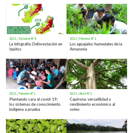
2021
/
Octubre N° 4
2021
/
Febrero N° 1
La Infografía: Deforestación en
Los aguajales: humedales de la
Iquitos
Amazonía
2021
/
Febrero N° 1
2021
/
Abril N° 2
Plantando cara al covid-19:
Capirona: versatilidad y
los sistemas de conocimiento
rendimiento económico al
indígena a prueba
voleo