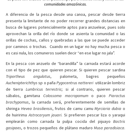
comunidades amazónicas.
A diferencia de la pesca desde una canoa, pescar desde tierra
presenta la limitante de no poder recorrer grandes distancias en
busca de lugares potencialmente aptos para anzuelear, pues solo
aprovechan la orilla del río donde se asienta la comunidad o las
orillas de cochas, caños y quebradas a las que se puede acceder
por caminos o trochas. Cuando en un lugar no hay mucha pesca o
es casi nula, los comuneros suelen decir “en ese lugar no jala”.
En la pesca con anzuelo de “barandilla” la carnada estará acorde
con el tipo de pez que quieren pescar. Si quieren pescar sardina
Triportheus angulatus
, palometa, bagres pequeños
Auchenipterichthys
sp o paña
Pygocentrus nattereri
utilizarán lombriz
de tierra
Lumbricus terrestris
; si al contrario, quieren pescar
sábalos, gamitana
Colossoma macropomum
o paco
Piaractus
brachypomus
, la carnada será, preferentemente de semillas de
shiringa
Hevea brasiliensis
, frutos de camu camu
Myrciaria dubia
o
de huiririma
Astrocaryum jauari
. Si prefieren pescar liza o yaraqui
emplearán como carnada la pulpa cocida del pijuayo
Bactris
gasipaes
, o trozos pequeños de plátano maduro
Musa paradisiaca
.