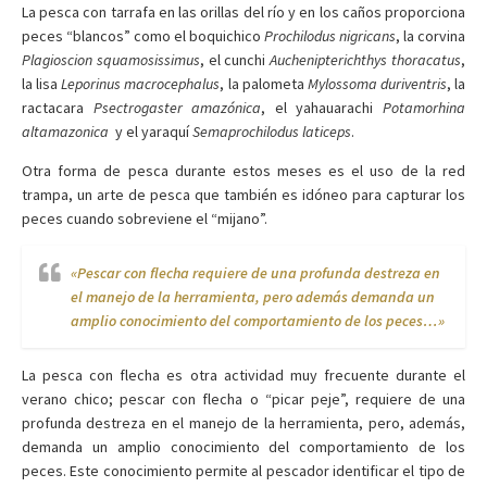
La pesca con tarrafa en las orillas del río y en los caños proporciona
peces “blancos” como el boquichico
Prochilodus nigricans
, la corvina
Plagioscion squamosissimus
, el cunchi
Auchenipterichthys thoracatus
,
la lisa
Leporinus macrocephalus
, la palometa
Mylossoma duriventris
, la
ractacara
Psectrogaster amazónica
, el yahauarachi
Potamorhina
altamazonica
y el yaraquí
Semaprochilodus laticeps
.
Otra forma de pesca durante estos meses es el uso de la red
trampa, un arte de pesca que también es idóneo para capturar los
peces cuando sobreviene el “mijano”.
«Pescar con flecha requiere de una profunda destreza en
el manejo de la herramienta, pero además demanda un
amplio conocimiento del comportamiento de los peces…»
La pesca con flecha es otra actividad muy frecuente durante el
verano chico; pescar con flecha o “picar peje”, requiere de una
profunda destreza en el manejo de la herramienta, pero, además,
demanda un amplio conocimiento del comportamiento de los
peces. Este conocimiento permite al pescador identificar el tipo de