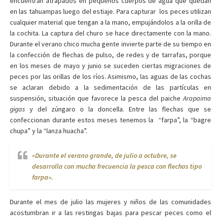
encuentran atrapados en pequeños cuerpos de agua que quedan
en las tahuampas luego del estiaje. Para capturar los peces utilizan
cualquier material que tengan a la mano, empujándolos a la orilla de
la cochita. La captura del churo se hace directamente con la mano.
Durante el verano chico mucha gente invierte parte de su tiempo en
la confección de flechas de pulso, de redes y de tarrafas, porque
en los meses de mayo y junio se suceden ciertas migraciones de
peces por las orillas de los ríos. Asimismo, las aguas de las cochas
se aclaran debido a la sedimentación de las partículas en
suspensión, situación que favorece la pesca del paiche
Arapaima
gigas
y del zúngaro o la doncella. Entre las flechas que se
confeccionan durante estos meses tenemos la “farpa”, la “bagre
chupa” y la “lanza huacha”.
«Durante el verano grande, de julio a octubre, se
desarrolla con mucha frecuencia la pesca con flechas tipo
farpa».
Durante el mes de julio las mujeres y niños de las comunidades
acostumbran ir a las restingas bajas para pescar peces como el