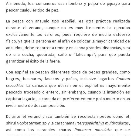
A menudo, los comuneros usan lombriz y pulpa de pijuayo para
pescar cualquier tipo de pez.
La pesca con anzuelo tipo espiñel, es otra práctica realizada
durante el verano, aunque no es muy frecuente. La ejecutan
exclusivamente los varones, pues requiere de mucho esfuerzo
físico, ya que la persona en el afán de colocar la mayor cantidad de
anzuelos, debe recorrer a remo y en canoa grandes distancias, sea
de una cocha, quebrada, caño o “tahuampa”, para que pueda
garantizar el éxito de la faena.
Con espiñel se pescan diferentes tipos de peces grandes, como
bagres, tucunares, fasacos y pañas, inclusive lagartos
Caiman
crocodilus
. La carnada que utilizan en el espiñel es mayormente
pescado troceado o entero, sin embargo, cuando la intención es
capturar lagarto, la carnada es preferentemente pollo muerto en un
nivel medio de descomposición.
Durante el verano chico también se recolectan peces como el
shirui
Hoplosternum
sp y la carachama
Pterygoplichthys multiradiatus
,
así como los caracoles churos
Pomacea maculata
que se