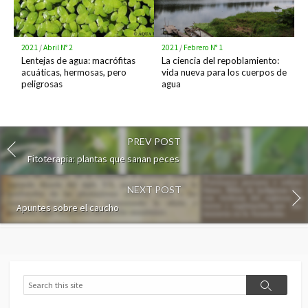
2021
/
Abril N° 2
2021
/
Febrero N° 1
Lentejas de agua: macrófitas
La ciencia del repoblamiento:
acuáticas, hermosas, pero
vida nueva para los cuerpos de
peligrosas
agua
PREV POST
Fitoterapia: plantas que sanan peces
NEXT POST
Apuntes sobre el caucho
Search
Search