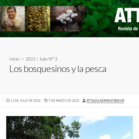
Skip
to
content
Sear
Togg
Inicio
>
2021
/
Julio N° 3
Los bosquesinos y la pesca
PUBLISHED
LAST
AUTHOR
13 DE JULIO DE 2021
5 DE MARZO DE 2025
ATTALEA ADMINISTRADOR
DATE
MODIFIED
DATE