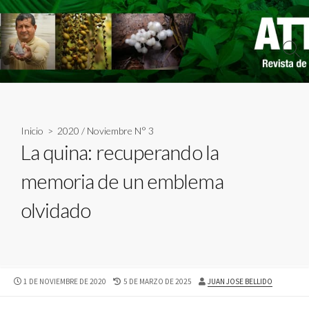
Skip
to
content
Sear
Togg
Inicio
>
2020
/
Noviembre N° 3
La quina: recuperando la
memoria de un emblema
olvidado
PUBLISHED
LAST
AUTHOR
1 DE NOVIEMBRE DE 2020
5 DE MARZO DE 2025
JUAN JOSE BELLIDO
DATE
MODIFIED
DATE