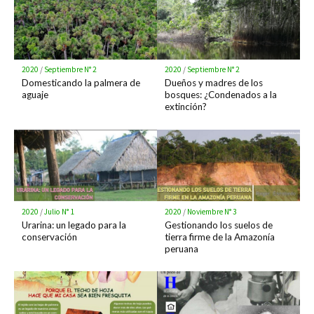
2020
/
Septiembre N° 2
2020
/
Septiembre N° 2
Domesticando la palmera de
Dueños y madres de los
aguaje
bosques: ¿Condenados a la
extinción?
2020
/
Julio N° 1
2020
/
Noviembre N° 3
Urarina: un legado para la
Gestionando los suelos de
conservación
tierra firme de la Amazonía
peruana